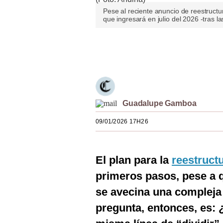
Estilos
Pese al reciente anuncio de reestruct
que ingresará en julio del 2026 -tras l
Mundo
Únete a nuestro canal
EEUU
México
España
Guadalupe Gamboa
Internacional
09/01/2026 17H26
Tecnología
Club del Suscriptor
El plan para la
reestruct
Mix
primeros pasos, pese a q
G de Gestión
se avecina una compleja
pregunta, entonces, es: 
Notas Contratadas