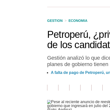
Finanzas Personales
Inmobiliarias
GESTION
>
ECONOMIA
Plus G
Petroperú, ¿pri
Opinión
de los candida
Editorial
Pregunta de hoy
Gestión analizó lo que dic
planes de gobierno tienen 
Blogs
A falta de pago de Petroperú, u
Tendencias
Lujo
Viajes
Moda