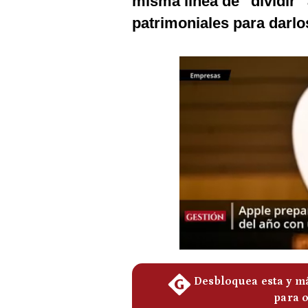
misma línea de “dividir”
Podcast
patrimoniales para darlo
Gestión TV
Videos
Fotogalerías
gestion.pe
¿quiénes
Somos?
Términos
Y
Condiciones
Política
De
Privacidad
Politica