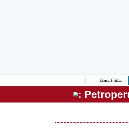
Lo último
Peru Quiosco
Portada
Empresas
Management & Empleo
Economía
Últimas Noticias
Mercados
Perú
Política
Tu Dinero