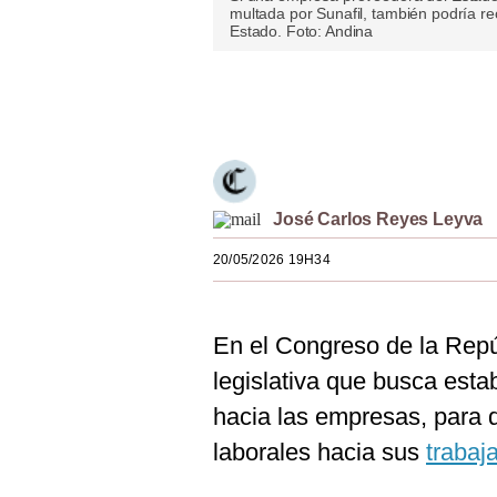
multada por Sunafil, también podría re
Estilos
Estado. Foto: Andina
Mundo
Únete a nuestro canal
EEUU
México
España
José Carlos Reyes Leyva
Internacional
20/05/2026 19H34
Tecnología
Club del Suscriptor
En el Congreso de la Repúb
legislativa que busca est
Mix
hacia las empresas, para 
G de Gestión
laborales hacia sus
trabaj
Notas Contratadas