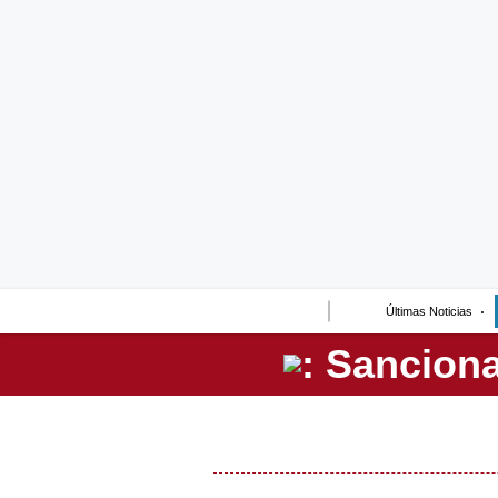
Lo último
Peru Quiosco
Portada
Empresas
Management & Empleo
Economía
Últimas Noticias
Mercados
Perú
Política
Tu Dinero