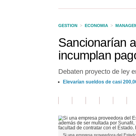
Finanzas Personales
Inmobiliarias
GESTION
>
ECONOMIA
>
MANAGEM
Plus G
Sancionarían 
Opinión
incumplan pago
Editorial
Pregunta de hoy
Debaten proyecto de ley e
Blogs
Elevarían sueldos de casi 200,
Tendencias
Lujo
Viajes
Moda
Si una empresa proveedora del Estado