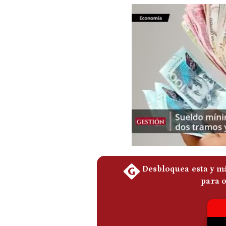
Podcast
Gestión TV
Videos
Fotogalerías
gestion.pe
¿quiénes
Somos?
Términos
Y
Condiciones
Política
De
Privacidad
Politica