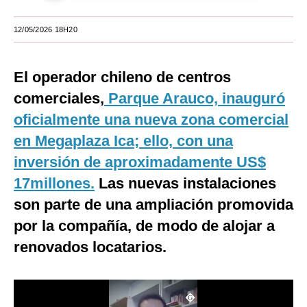
Moda
12/05/2026 18H20
Estilos
El operador chileno de centros
Mundo
comerciales,
Parque Arauco, inauguró
EEUU
oficialmente una nueva zona comercial
México
en Megaplaza Ica; ello, con una
España
inversión de aproximadamente US$
17millones.
Las nuevas instalaciones
Internacional
son parte de una ampliación promovida
Tecnología
por la compañía, de modo de alojar a
Club del Suscriptor
renovados locatarios.
Mix
G de Gestión