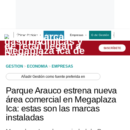
Últimas Noticias
Empresas G
Empresas
G de Gestión
Finanzas
Lo último
Peru Quiosco
SUSCRÍBETE
Portada
GESTION
>
ECONOMIA
>
EMPRESAS
Empresas
Añadir
Gestión
como fuente preferida en
Management & Empleo
Parque Arauco estrena nueva
Economía
área comercial en Megaplaza
Ica: estas son las marcas
Mercados
instaladas
Perú
Política