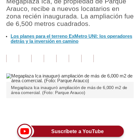
Megaplaza Ica, de propiedad de Parque
Arauco, recibe a nuevos locatarios en
Tu Dinero
zona recién inaugurada. La ampliación fue
de 6,500 metros cuadrados.
Finanzas Personales
Los planes para el terreno ExMetro UNI: los operadores
Inmobiliarias
detrás y la inversión en camino
Plus G
Opinión
Editorial
Pregunta de hoy
Megaplaza Ica inauguró ampliación de más de 6,000 m2 de
área comercial. (Foto: Parque Arauco)
Blogs
Tendencias
Únete a nuestro canal
Lujo
Suscríbete a YouTube
Viajes