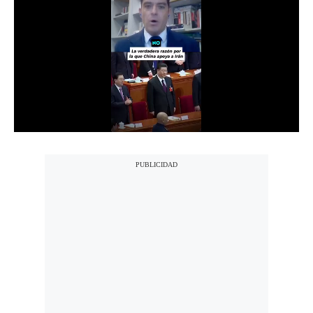
Notas Contratadas
Podcast
Gestión TV
Videos
Fotogalerías
gestion.pe
¿quiénes
Somos?
Términos
Y
Condiciones
Política
De
Privacidad