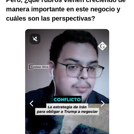
Notas Contratadas
manera importante en este negocio y
cuáles son las perspectivas?
Podcast
Gestión TV
Videos
Fotogalerías
gestion.pe
¿quiénes
Somos?
Términos
Y
Condiciones
Política
De
Privacidad