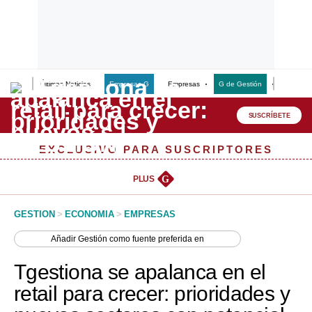
Últimas Noticias
Empresas G
Empresas
G de Gestión
Finanzas
Lo último
Peru Quiosco
SUSCRÍBETE
Portada
EXCLUSIVO PARA SUSCRIPTORES
Empresas
PLUS
G
Management & Empleo
GESTION
>
ECONOMIA
>
EMPRESAS
Economía
Añadir
Gestión
como fuente preferida en
Mercados
Tgestiona se apalanca en el
Perú
retail para crecer: prioridades y
Política