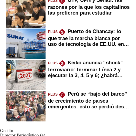
UTP, UPN y Senati: las
PLUS
G
razones por la que los capitalinos
las prefieren para estudiar
Puerto de Chancay: lo
PLUS
G
que trae la marcha blanca por
uso de tecnología de EE.UU. en
mercancías
Keiko anuncia “shock”
PLUS
G
ferroviario: terminar Línea 2 y
ejecutar la 3, 4, 5 y 6; ¿habrá
avances?
Perú se “bajó del barco”
PLUS
G
de crecimiento de países
emergentes: esto se perdió desde
2022
Gestión
Director Periodístico (e)