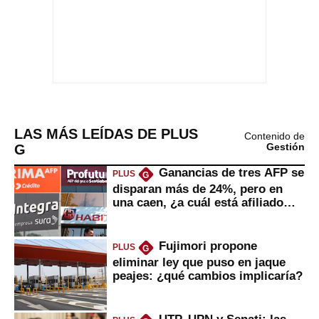
LAS MÁS LEÍDAS DE PLUS
Contenido de
G
Gestión
Ganancias de tres AFP se
PLUS
G
disparan más de 24%, pero en
una caen, ¿a cuál está afiliado
usted?
Fujimori propone
PLUS
G
eliminar ley que puso en jaque
peajes: ¿qué cambios implicaría?