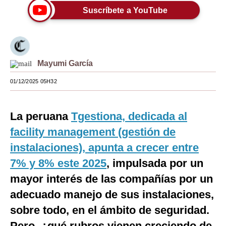
Suscríbete a YouTube
Moda
Estilos
Mundo
Mayumi García
EEUU
01/12/2025 05H32
México
La peruana
Tgestiona, dedicada al
España
facility management (gestión de
Internacional
instalaciones), apunta a crecer entre
Tecnología
7% y 8% este 2025
, impulsada por un
Club del Suscriptor
mayor interés de las compañías por un
adecuado manejo de sus instalaciones,
Mix
sobre todo, en el ámbito de seguridad.
G de Gestión
Pero, ¿qué rubros vienen creciendo de