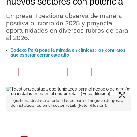
nuevos sectores con potencial
Tu Dinero
Empresa Tgestiona observa de manera
positiva el cierre de 2025 y proyecta
Finanzas Personales
oportunidades en diversos rubros de cara
Inmobiliarias
al 2026.
Plus G
Sodexo Perú pone la mirada en clínicas: los contratos
que esperar cerrar este año
Opinión
Editorial
Pregunta de hoy
Blogs
Tgestiona destaca oportunidades para el negocio de gestión
de instalaciones en el sector retail. (Foto: difusión).
Tendencias
Lujo
Únete a nuestro canal
Viajes