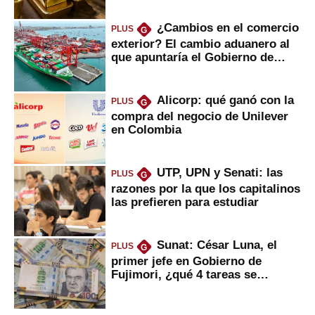
¿Cambios en el comercio
PLUS
G
exterior? El cambio aduanero al
que apuntaría el Gobierno de
Fujimori
Alicorp: qué ganó con la
PLUS
G
compra del negocio de Unilever
en Colombia
UTP, UPN y Senati: las
PLUS
G
razones por la que los capitalinos
las prefieren para estudiar
Sunat: César Luna, el
PLUS
G
primer jefe en Gobierno de
Fujimori, ¿qué 4 tareas se
marcan urgentes?