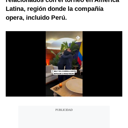
Notas Contratadas
Latina, región donde la compañía
opera, incluido Perú.
Podcast
Gestión TV
Videos
Fotogalerías
gestion.pe
¿quiénes
Somos?
Términos
Y
Condiciones
Política
De
Privacidad