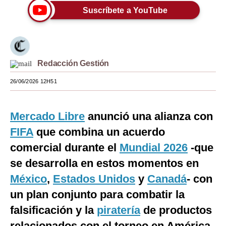
Suscríbete a YouTube
Moda
Estilos
Mundo
Redacción Gestión
EEUU
26/06/2026 12H51
México
Mercado Libre
anunció una alianza con
España
FIFA
que combina un acuerdo
Internacional
comercial durante el
Mundial 2026
-que
Tecnología
se desarrolla en estos momentos en
Club del Suscriptor
México
,
Estados Unidos
y
Canadá
- con
un plan conjunto para combatir la
Mix
falsificación y la
piratería
de productos
G de Gestión
relacionados con el torneo en América