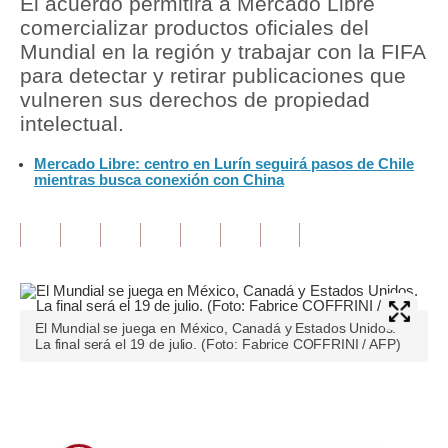
El acuerdo permitirá a Mercado Libre
comercializar productos oficiales del
Tu Dinero
Mundial en la región y trabajar con la FIFA
para detectar y retirar publicaciones que
Finanzas Personales
vulneren sus derechos de propiedad
Inmobiliarias
intelectual.
Plus G
Mercado Libre: centro en Lurín seguirá pasos de Chile
mientras busca conexión con China
Opinión
Editorial
Pregunta de hoy
Blogs
El Mundial se juega en México, Canadá y Estados Unidos.
La final será el 19 de julio. (Foto: Fabrice COFFRINI / AFP)
Tendencias
Lujo
Únete a nuestro canal
Viajes