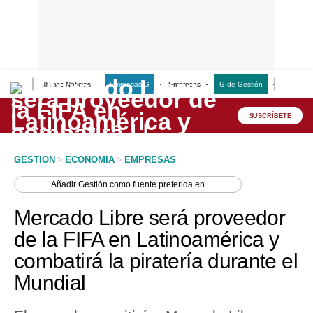
Últimas Noticias
Empresas G
Empresas
G de Gestión
Finanzas
Lo último
Peru Quiosco
SUSCRÍBETE
Portada
GESTION
>
ECONOMIA
>
EMPRESAS
Empresas
Añadir
Gestión
como fuente preferida en
Management & Empleo
Mercado Libre será proveedor
Economía
de la FIFA en Latinoamérica y
combatirá la piratería durante el
Mercados
Mundial
Perú
Política