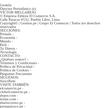
Gestión
Director Periodístico (e)
VÍCTOR MELGAREJO
© Empresa Editora El Comercio S.A.
Calle Paracas #532, Pueblo Libre, Lima.
Copyright© | Gestion.pe | Grupo El Comercio | Todos los derechos
reservados
SECCIONES:
Portada
-
Economía
-
Mundo
-
Perú
-
Tu Dinero
-
Tecnología
CONTACTO:
¿Quiénes somos?
-
Términos y Condiciones
-
Política de Privacidad
-
Politica de Cookies
-
Preguntas Frecuentes
SÍGUENOS:
Suscríbete
VISITE TAMBIÉN:
elcomercio.pe
-
clubelcomercio.pe
-
depor.com
-
trome.com
-
diariocorreo.pe
-
peruquiosco.pe
-