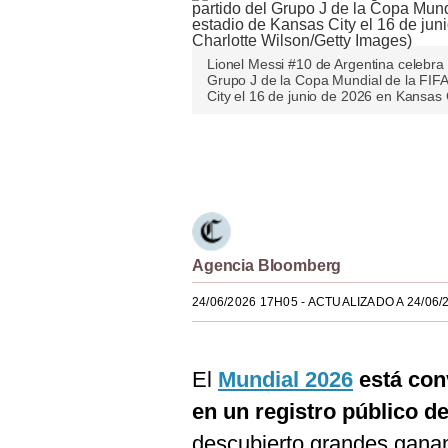
Estilos
Mundo
Lionel Messi #10 de Argentina celebra 
Grupo J de la Copa Mundial de la FIFA
City el 16 de junio de 2026 en Kansas 
EEUU
México
Únete a nuestro canal
España
Internacional
Tecnología
Agencia Bloomberg
Club del Suscriptor
24/06/2026 17H05
- ACTUALIZADO A 24/06/
Mix
El
Mundial 2026
está con
G de Gestión
en un registro público d
Notas Contratadas
descubierto grandes ganan