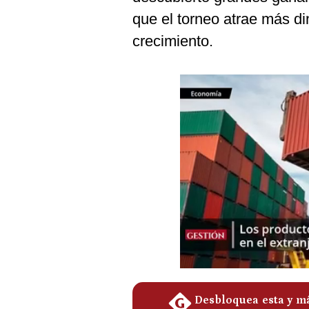
Podcast
que el torneo atrae más di
Gestión TV
crecimiento.
Videos
Fotogalerías
gestion.pe
¿quiénes
Somos?
Términos
Y
Condiciones
Política
De
Privacidad
Politica