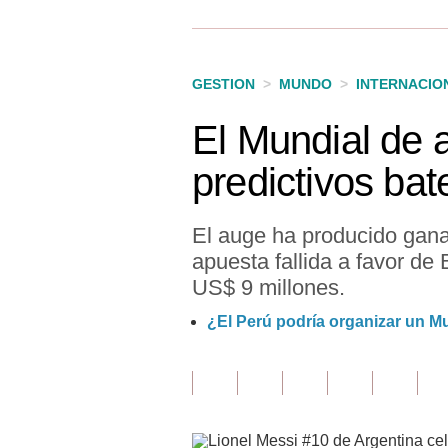
Finanzas Personales
Inmobiliarias
GESTION
>
MUNDO
>
INTERNACIO
Plus G
El Mundial de 
Opinión
predictivos bat
Editorial
Pregunta de hoy
El auge ha producido ganad
apuesta fallida a favor de
Blogs
US$ 9 millones.
Tendencias
¿El Perú podría organizar un Mu
Lujo
Viajes
Moda