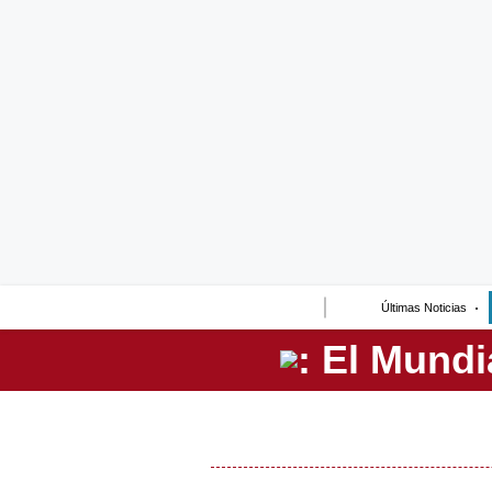
Lo último
Peru Quiosco
Portada
Empresas
Management & Empleo
Economía
Últimas Noticias
Mercados
Perú
Política
Tu Dinero