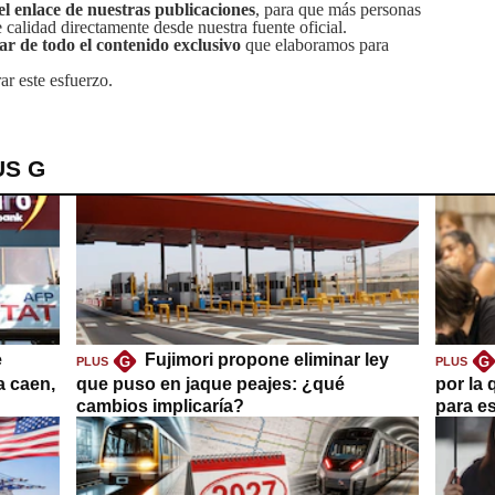
el enlace de nuestras publicaciones
, para que más personas
calidad directamente desde nuestra fuente oficial.
tar de todo el contenido exclusivo
que elaboramos para
ar este esfuerzo.
US G
e
Fujimori propone eliminar ley
G
G
PLUS
PLUS
a caen,
que puso en jaque peajes: ¿qué
por la 
cambios implicaría?
para es