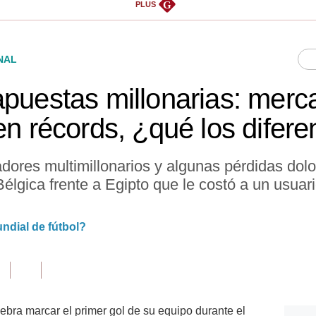
G
PLUS
NAL
apuestas millonarias: mer
en récords, ¿qué los difere
ores multimillonarios y algunas pérdidas dolo
 Bélgica frente a Egipto que le costó a un usua
ndial de fútbol?