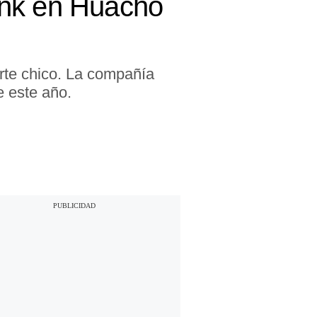
ink en Huacho
orte chico. La compañía
e este año.