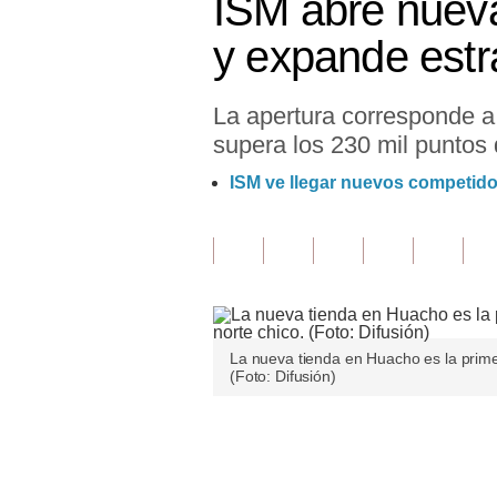
ISM abre nuev
Finanzas Personales
y expande estra
Inmobiliarias
La apertura corresponde a 
Plus G
supera los 230 mil puntos 
Opinión
ISM ve llegar nuevos competid
Editorial
Pregunta de hoy
Blogs
Tendencias
La nueva tienda en Huacho es la primer
(Foto: Difusión)
Lujo
Viajes
Únete a nuestro canal
Moda