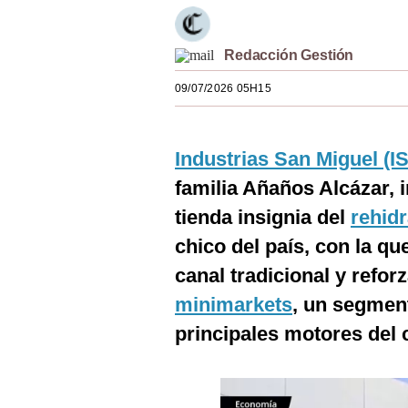
Estilos
Mundo
Redacción Gestión
09/07/2026 05H15
EEUU
México
Industrias San Miguel (I
España
familia Añaños Alcázar,
Internacional
tienda insignia del
rehid
Tecnología
chico del país, con la q
canal tradicional y refor
Club del Suscriptor
minimarkets
, un segmen
Mix
principales motores del 
G de Gestión
Notas Contratadas