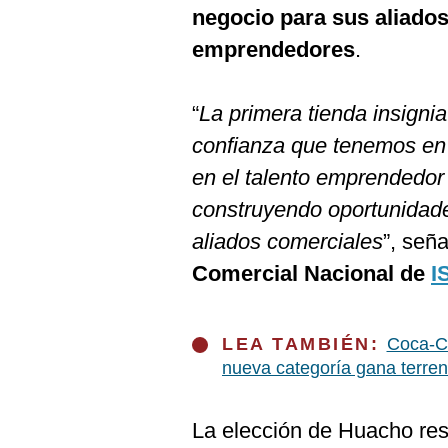
De
negocio para sus aliado
Cookies
emprendedores
.
Preguntas
Frecuentes
“
La primera tienda insigni
confianza que tenemos en 
en el talento emprendedor
construyendo oportunidade
aliados comerciales
”, señ
Comercial Nacional de
I
LEA TAMBIÉN:
Coca-Co
nueva categoría gana terre
La elección de Huacho res