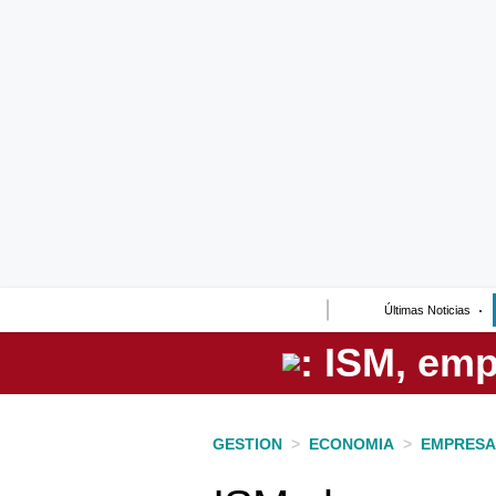
Lo último
Peru Quiosco
Portada
Empresas
Management & Empleo
Economía
Últimas Noticias
Mercados
Perú
Política
GESTION
>
ECONOMIA
>
EMPRESA
Tu Dinero