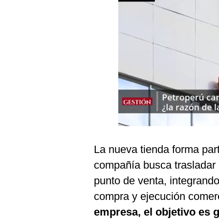
Podcast
Gestión TV
Videos
Fotogalerías
gestion.pe
¿quiénes
Somos?
La nueva tienda forma part
Términos
Y
compañía busca trasladar p
Condiciones
punto de venta, integrando
Política
De
compra y ejecución comer
Privacidad
empresa, el objetivo es
Politica