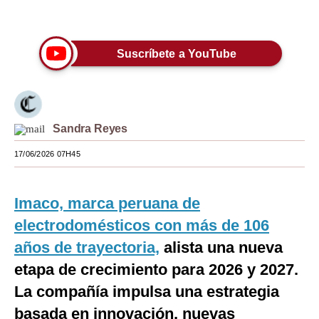
Únete a nuestro canal
Moda
Estilos
Suscríbete a YouTube
Mundo
EEUU
Sandra Reyes
México
17/06/2026 07H45
España
Internacional
Imaco, marca peruana de
Tecnología
electrodomésticos con más de 106
años de trayectoria,
alista una nueva
Club del Suscriptor
etapa de crecimiento para 2026 y 2027.
Mix
La compañía impulsa una estrategia
G de Gestión
basada en innovación, nuevas