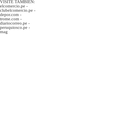
VISITE TAMBIÉN:
elcomercio.pe
-
clubelcomercio.pe
-
depor.com
-
trome.com
-
diariocorreo.pe
-
peruquiosco.pe
-
mag