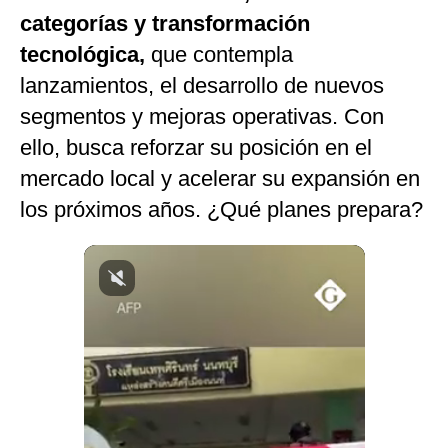
categorías y transformación
Notas Contratadas
tecnológica,
que contempla
Podcast
lanzamientos, el desarrollo de nuevos
Gestión TV
segmentos y mejoras operativas. Con
Videos
ello, busca reforzar su posición en el
mercado local y acelerar su expansión en
Fotogalerías
los próximos años.
¿Qué planes prepara?
gestion.pe
¿quiénes
Somos?
Términos
Y
Condiciones
Política
De
Privacidad