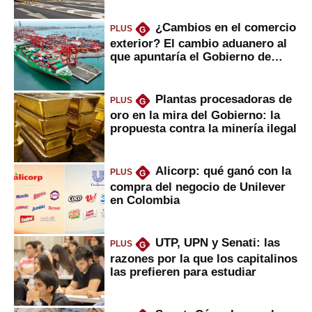
¿Cambios en el comercio
PLUS
G
exterior? El cambio aduanero al
que apuntaría el Gobierno de
Fujimori
Plantas procesadoras de
PLUS
G
oro en la mira del Gobierno: la
propuesta contra la minería ilegal
Alicorp: qué ganó con la
PLUS
G
compra del negocio de Unilever
en Colombia
UTP, UPN y Senati: las
PLUS
G
razones por la que los capitalinos
las prefieren para estudiar