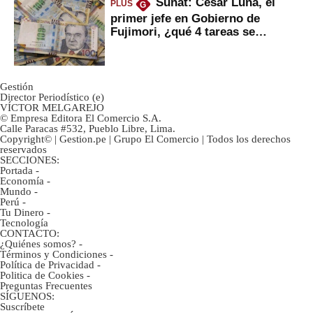
Sunat: César Luna, el
PLUS
G
primer jefe en Gobierno de
Fujimori, ¿qué 4 tareas se
marcan urgentes?
Gestión
Director Periodístico (e)
VÍCTOR MELGAREJO
© Empresa Editora El Comercio S.A.
Calle Paracas #532, Pueblo Libre, Lima.
Copyright© | Gestion.pe | Grupo El Comercio | Todos los derechos
reservados
SECCIONES:
Portada
-
Economía
-
Mundo
-
Perú
-
Tu Dinero
-
Tecnología
CONTACTO:
¿Quiénes somos?
-
Términos y Condiciones
-
Política de Privacidad
-
Politica de Cookies
-
Preguntas Frecuentes
SÍGUENOS:
Suscríbete