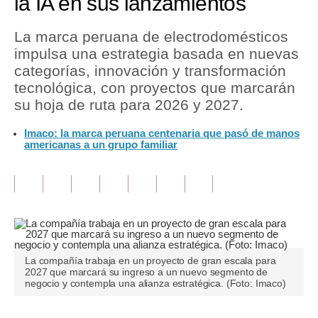
la IA en sus lanzamientos
Tu Dinero
La marca peruana de electrodomésticos
impulsa una estrategia basada en nuevas
Finanzas Personales
categorías, innovación y transformación
Inmobiliarias
tecnológica, con proyectos que marcarán
su hoja de ruta para 2026 y 2027.
Plus G
Imaco: la marca peruana centenaria que pasó de manos
Opinión
americanas a un grupo familiar
Editorial
Pregunta de hoy
Blogs
Tendencias
La compañía trabaja en un proyecto de gran escala para
2027 que marcará su ingreso a un nuevo segmento de
Lujo
negocio y contempla una alianza estratégica. (Foto: Imaco)
Viajes