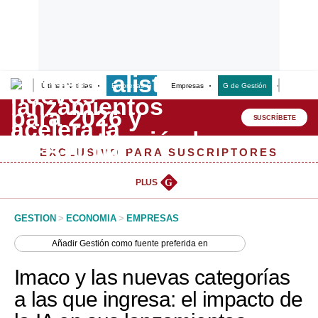
Últimas Noticias
Empresas G
Empresas
G de Gestión
Finanzas
Lo último
Peru Quiosco
SUSCRÍBETE
Portada
EXCLUSIVO PARA SUSCRIPTORES
Empresas
PLUS
G
Management & Empleo
GESTION
>
ECONOMIA
>
EMPRESAS
Economía
Añadir
Gestión
como fuente preferida en
Mercados
Imaco y las nuevas categorías
Perú
a las que ingresa: el impacto de
Política