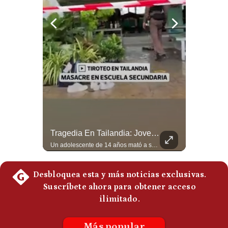
Politica
De
Cookies
Preguntas
Frecuentes
Abelardo De La Espriella Juramenta Como Nuevo Presidente | Gestión Mundo
Tragedia En Tailandia: Joven De 14 Años Ataca A Su Familia Y Colegio | Gestión Mundo
Momento histórico en Colombia: Abelardo de la Espriella prestó juramento y recibió la banda presidencial en la Arena USC de Cali, convirtiéndose oficialmente en el nuevo Presidente de la República para el periodo 2026-2030. Por primera vez en la historia reciente del país, la investidura presidencial se celebró fuera de Bogotá. ¿Qué opinas del inicio de este nuevo mandato constitucional? #DeLaEspriella #Colombia #PosesionPresidencial #Cali #Shorts 👉 Suscríbete y activa la campana para no perderte nuestro análisis diario. 🌎 Síguenos en nuestras redes sociales: 📌 Web oficial: https://gestion.pe/mundo/ 📌 LinkedIn: http://bit.ly/3HYIET0 📌 X (Twitter): http://bit.ly/4noZtX9 📌 TikTok: http://bit.ly/4evB6TO
Un adolescente de 14 años mató a sus abuelos y luego atacó su colegio de secundaria en Tailandia, dejando cinco fallecidos adicionales y más de 30 heridos antes de quitarse la vida. Según las autoridades y el primer ministro Anutin Charnvirakul, el hecho habría sido motivado por estrés académico extremo. El suceso reabre el debate sobre la alta posesión de armas de fuego en el país asiático. #Tailandia #Noticias #UltimaHora #NoticiasInternacionales #Shorts 👉 Suscríbete y activa la campana para no perderte nuestro análisis diario. 🌎 Síguenos en nuestras redes sociales: 📌 Web oficial: https://gestion.pe/mundo/ 📌 LinkedIn: http://bit.ly/3HYIET0 📌 X (Twitter): http://bit.ly/4noZtX9 📌 TikTok: http://bit.ly/4evB6TO