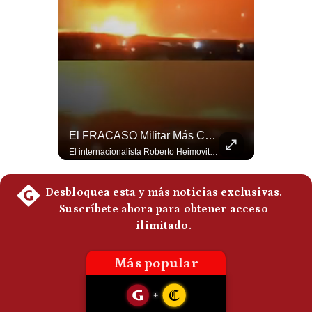
¿Por Qué Irán Ya NO Le Teme A Donald Trump? | #radar24
El FRACASO Militar Más Caro De Medio Oriente | #radar24
Según el entrevistado, las repetidas amenazas de Donald Trump y sus posteriores retrocesos habrían reducido su credibilidad ante Irán. Los nuevos sectores radicales iraníes interpretarían esta conducta como una señal de debilidad y considerarían que resistir durante meses frente a Estados Unidos ya representa una victoria. #DonaldTrump #Irán #EstadosUnidos #Geopolitica #NoticiasInternacionales #Shorts #MedioOriente 👉 Suscríbete y activa la campana para no perderte nuestro análisis diario. 🌎 Síguenos en nuestras redes sociales: 📌 Web oficial: https://gestion.pe/mundo/ 📌 LinkedIn: http://bit.ly/3HYIET0 📌 X (Twitter): http://bit.ly/4noZtX9 📌 TikTok: http://bit.ly/4evB6TO
El internacionalista Roberto Heimovits señaló que Arabia Saudita posee armamento avanzado comprado por decenas de miles de millones de dólares. Sin embargo, recuerda que combatió durante siete años contra los hutíes sin conseguir derrotarlos, pese a la enorme diferencia de poder militar. #ArabiaSaudita #Hutíes #RobertoHeimovits #Geopolítica #Guerra #NoticiasInternacionales #Shorts 👉 Suscríbete y activa la campana para no perderte nuestro análisis diario. 🌎 Síguenos en nuestras redes sociales: 📌 Web oficial: https://gestion.pe/mundo/ 📌 LinkedIn: http://bit.ly/3HYIET0 📌 X (Twitter): http://bit.ly/4noZtX9 📌 TikTok: http://bit.ly/4evB6TO