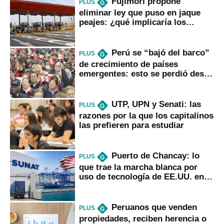
Fujimori propone
PLUS
G
eliminar ley que puso en jaque
peajes: ¿qué implicaría los
usuarios?
Perú se “bajó del barco”
PLUS
G
de crecimiento de países
emergentes: esto se perdió desde
2022
UTP, UPN y Senati: las
PLUS
G
razones por la que los capitalinos
las prefieren para estudiar
Puerto de Chancay: lo
PLUS
G
que trae la marcha blanca por
uso de tecnología de EE.UU. en
mercancías
Peruanos que venden
PLUS
G
propiedades, reciben herencia o