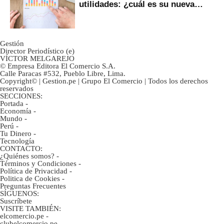
utilidades: ¿cuál es su nueva
inversión clave?
Gestión
Director Periodístico (e)
VÍCTOR MELGAREJO
© Empresa Editora El Comercio S.A.
Calle Paracas #532, Pueblo Libre, Lima.
Copyright© | Gestion.pe | Grupo El Comercio | Todos los derechos
reservados
SECCIONES:
Portada
-
Economía
-
Mundo
-
Perú
-
Tu Dinero
-
Tecnología
CONTACTO:
¿Quiénes somos?
-
Términos y Condiciones
-
Política de Privacidad
-
Politica de Cookies
-
Preguntas Frecuentes
SÍGUENOS:
Suscríbete
VISITE TAMBIÉN:
elcomercio.pe
-
clubelcomercio.pe
-