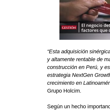
Podcast
Gestión TV
Videos
Fotogalerías
“Esta adquisición sinérgic
gestion.pe
y altamente rentable de ma
¿quiénes
construcción en Perú, y es
Somos?
estrategia NextGen Growth
Términos
Y
crecimiento en Latinoamér
Condiciones
Grupo Holcim.
Política
De
Privacidad
Según un hecho importanci
Politica