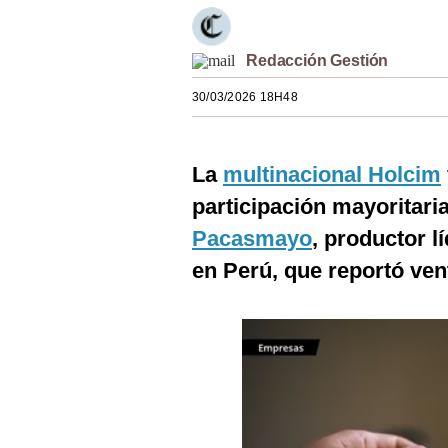
Estilos
Mundo
Redacción Gestión
30/03/2026 18H48
EEUU
México
La
multinacional Holcim
España
participación mayoritari
Internacional
Pacasmayo
, productor l
Tecnología
en Perú, que reportó ven
Club del Suscriptor
Mix
G de Gestión
Notas Contratadas