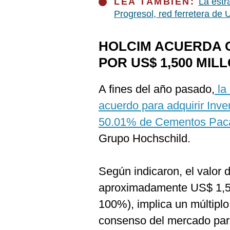
LEA TAMBIÉN:
La estr
Progresol, red ferretera de
HOLCIM ACUERDA 
POR US$ 1,500 MIL
A fines del año pasado,
la 
acuerdo para adquirir Inve
50.01% de Cementos Pa
Grupo Hochschild.
Según indicaron, el valor d
aproximadamente US$ 1,50
100%), implica un múltipl
consenso del mercado para