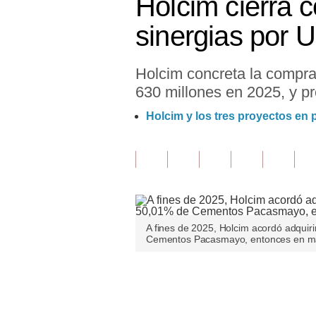
Holcim cierra
Finanzas Personales
sinergias por 
Inmobiliarias
Holcim concreta la compr
Plus G
630 millones en 2025, y pr
Opinión
Holcim y los tres proyectos en
Editorial
Pregunta de hoy
Blogs
Tendencias
A fines de 2025, Holcim acordó adquiri
Cementos Pacasmayo, entonces en ma
Lujo
Viajes
Únete a nuestro canal
Moda