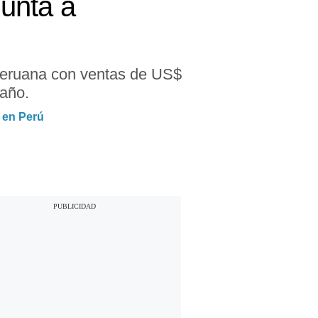
unta a
peruana con ventas de US$
 año.
 en Perú