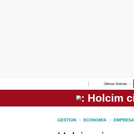
Lo último
Peru Quiosco
Portada
Empresas
Management & Empleo
Economía
Últimas Noticias
Mercados
Perú
Política
GESTION
>
ECONOMIA
>
EMPRESA
Tu Dinero