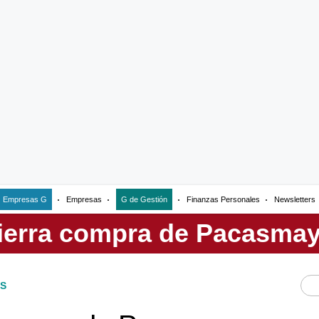
Empresas G
Empresas
G de Gestión
Finanzas Personales
Newsletters
S