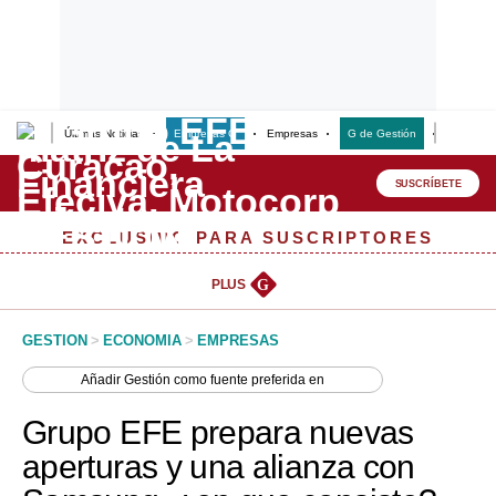
Últimas Noticias
Empresas G
Empresas
G de Gestión
Finanzas
Lo último
Peru Quiosco
SUSCRÍBETE
Portada
EXCLUSIVO PARA SUSCRIPTORES
Empresas
PLUS
G
Management & Empleo
GESTION
>
ECONOMIA
>
EMPRESAS
Economía
Añadir
Gestión
como fuente preferida en
Mercados
Grupo EFE prepara nuevas
Perú
aperturas y una alianza con
Política