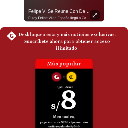
La Verdadera Razón Por La Que China Apoya A Irán | Gestión Mundo
Felipe VI Se Reúne Con De La Espriella Antes De La Investidura | Gestión Mundo
Guido Larson, analista internacional explica que la guerra no puede entenderse únicamente como un enfrentamiento entre Estados Unidos e Irán, sino también dentro de la competencia global entre Washington y Pekín. El analista sostiene que China mantiene su relación petrolera con Irán y que le interesa que Estados Unidos consuma recursos y pierda influencia. 🚀 ¿Quieres entender el mundo sin ruido? Únete a nuestra comunidad y forma parte del cambio. #GestiónNewsroomLive #NoticiasGlobales #AnálisisGeopolítico #EconomíaMundial #IA #Geopolítica #LatinosEnUSA #NoticiasEnEspañol 👉 Suscríbete y activa la campana para no perderte nuestro análisis diario. 🌎 Síguenos en nuestras redes sociales: 📌 Web oficial: https://gestion.pe/mundo/ 📌 LinkedIn: http://bit.ly/3HYIET0 📌 X (Twitter): http://bit.ly/4noZtX9 📌 TikTok: http://bit.ly/4evB6TO
El rey Felipe VI de España llegó a Cali para reunirse con el presidente electo de Colombia, Abelardo de la Espriella, horas antes de su histórica investidura presidencial. Un encuentro clave que refuerza las relaciones diplomáticas y bilaterales entre ambas naciones antes de la ceremonia oficial. ¿Qué opinas sobre el papel diplomático de España en la política latinoamericana? #FelipeVI #DeLaEspriella #Colombia #Espana #PoliticaInternacional #Shorts 👉 Suscríbete y activa la campana para no perderte nuestro análisis diario. 🌎 Síguenos en nuestras redes sociales: 📌 Web oficial: https://gestion.pe/mundo/ 📌 LinkedIn: http://bit.ly/3HYIET0 📌 X (Twitter): http://bit.ly/4noZtX9 📌 TikTok: http://bit.ly/4evB6TO