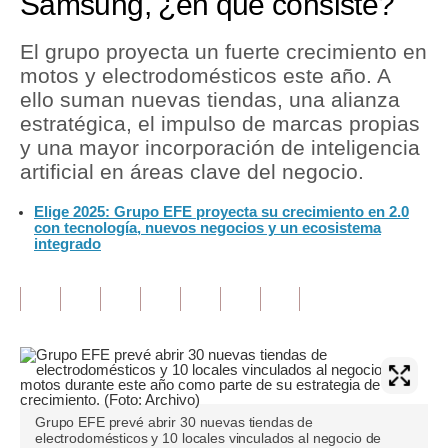
Samsung, ¿en que consiste?
Tu Dinero
El grupo proyecta un fuerte crecimiento en
motos y electrodomésticos este año. A
Finanzas Personales
ello suman nuevas tiendas, una alianza
Inmobiliarias
estratégica, el impulso de marcas propias
y una mayor incorporación de inteligencia
Plus G
artificial en áreas clave del negocio.
Opinión
Elige 2025: Grupo EFE proyecta su crecimiento en 2.0
con tecnología, nuevos negocios y un ecosistema
Editorial
integrado
Pregunta de hoy
Blogs
Tendencias
Lujo
Grupo EFE prevé abrir 30 nuevas tiendas de
Viajes
electrodomésticos y 10 locales vinculados al negocio de