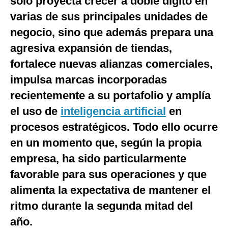
solo proyecta crecer a doble dígito en
Notas Contratadas
varias de sus principales unidades de
negocio, sino que además prepara una
Podcast
agresiva expansión de tiendas,
Gestión TV
fortalece nuevas alianzas comerciales,
Videos
impulsa marcas incorporadas
Fotogalerías
recientemente a su portafolio y amplía
el uso de
inteligencia artificial
en
procesos estratégicos. Todo ello ocurre
gestion.pe
en un momento que, según la propia
¿quiénes
empresa, ha sido particularmente
Somos?
favorable para sus operaciones y que
Términos
Y
alimenta la expectativa de mantener el
Condiciones
ritmo durante la segunda mitad del
Política
De
año.
Privacidad