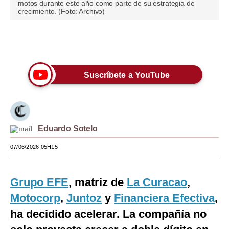
motos durante este año como parte de su estrategia de
crecimiento. (Foto: Archivo)
Moda
Estilos
Únete a nuestro canal
Mundo
Suscríbete a YouTube
EEUU
México
España
Eduardo Sotelo
Internacional
07/06/2026 05H15
Tecnología
Club del Suscriptor
Grupo EFE
, matriz de
La Curacao
,
Motocorp
,
Juntoz
y
Financiera Efectiva
,
Mix
ha decidido acelerar. La compañía no
G de Gestión