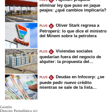
PLUS
G
eliminar ley que puso en jaque
peajes: ¿qué cambios implicaría?
Oliver Stark regresa a
PLUS
G
Petroperú: lo que dice el ministro
del Minem sobre la petrolera
Viviendas sociales
PLUS
G
quedarían fuera del negocio de
alquiler: la propuesta del
gobierno
Deudas en Infocorp: ¿se
PLUS
G
puede pedir nuevo crédito
mientras se sale de la lista
negra?
Gestión
Director Periodístico (e)