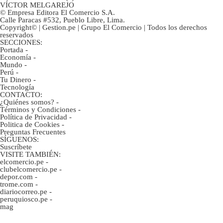
VÍCTOR MELGAREJO
© Empresa Editora El Comercio S.A.
Calle Paracas #532, Pueblo Libre, Lima.
Copyright© | Gestion.pe | Grupo El Comercio | Todos los derechos
reservados
SECCIONES:
Portada
-
Economía
-
Mundo
-
Perú
-
Tu Dinero
-
Tecnología
CONTACTO:
¿Quiénes somos?
-
Términos y Condiciones
-
Política de Privacidad
-
Politica de Cookies
-
Preguntas Frecuentes
SÍGUENOS:
Suscríbete
VISITE TAMBIÉN:
elcomercio.pe
-
clubelcomercio.pe
-
depor.com
-
trome.com
-
diariocorreo.pe
-
peruquiosco.pe
-
mag