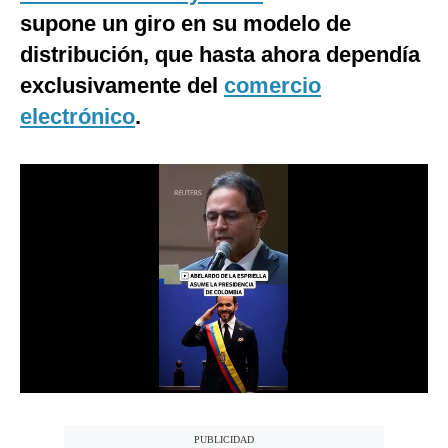
supone un giro en su modelo de
Notas Contratadas
distribución, que hasta ahora dependía
Podcast
exclusivamente del
comercio
Gestión TV
electrónico
.
Videos
Fotogalerías
gestion.pe
¿quiénes
Somos?
Términos
Y
Condiciones
Política
De
Privacidad