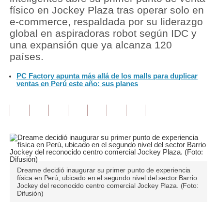
físico en Jockey Plaza tras operar solo en
Tu Dinero
e-commerce, respaldada por su liderazgo
global en aspiradoras robot según IDC y
Finanzas Personales
una expansión que ya alcanza 120
países.
Inmobiliarias
PC Factory apunta más allá de los malls para duplicar
Plus G
ventas en Perú este año: sus planes
Opinión
Editorial
Pregunta de hoy
Blogs
Dreame decidió inaugurar su primer punto de experiencia
Tendencias
física en Perú, ubicado en el segundo nivel del sector Barrio
Jockey del reconocido centro comercial Jockey Plaza. (Foto:
Lujo
Difusión)
Viajes