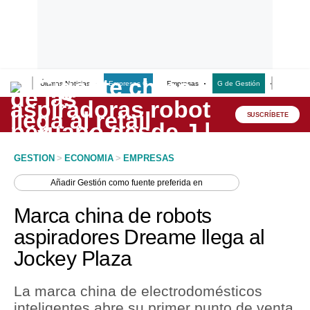
Últimas Noticias
Empresas G
Empresas
G de Gestión
Finanzas
Lo último
Peru Quiosco
SUSCRÍBETE
Portada
GESTION
>
ECONOMIA
>
EMPRESAS
Empresas
Añadir
Gestión
como fuente preferida en
Management & Empleo
Marca china de robots
Economía
aspiradores Dreame llega al
Jockey Plaza
Mercados
Perú
La marca china de electrodomésticos
inteligentes abre su primer punto de venta
Política