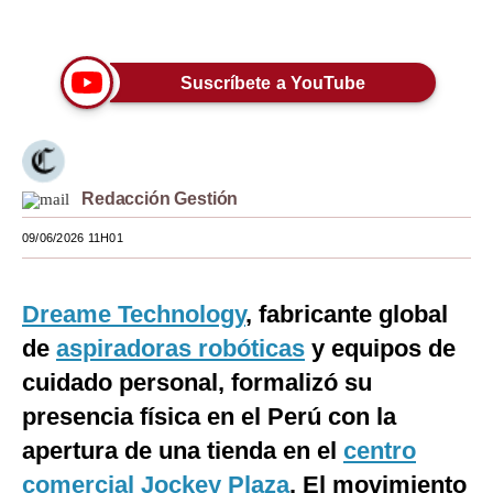
Únete a nuestro canal
Moda
Estilos
Suscríbete a YouTube
Mundo
EEUU
Redacción Gestión
México
09/06/2026 11H01
España
Internacional
Dreame Technology
, fabricante global
Tecnología
de
aspiradoras robóticas
y equipos de
cuidado personal, formalizó su
Club del Suscriptor
presencia física en el Perú con la
Mix
apertura de una tienda en el
centro
G de Gestión
comercial Jockey Plaza
. El movimiento