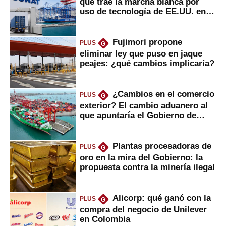
que trae la marcha blanca por
uso de tecnología de EE.UU. en
mercancías
Fujimori propone
PLUS
G
eliminar ley que puso en jaque
peajes: ¿qué cambios implicaría?
¿Cambios en el comercio
PLUS
G
exterior? El cambio aduanero al
que apuntaría el Gobierno de
Fujimori
Plantas procesadoras de
PLUS
G
oro en la mira del Gobierno: la
propuesta contra la minería ilegal
Alicorp: qué ganó con la
PLUS
G
compra del negocio de Unilever
en Colombia