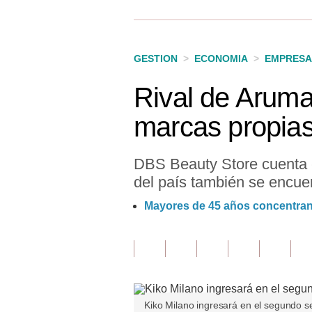
Finanzas Personales
Inmobiliarias
GESTION
>
ECONOMIA
>
EMPRESA
Plus G
Rival de Aruma
Opinión
marcas propias
Editorial
Pregunta de hoy
DBS Beauty Store cuenta c
del país también se encue
Blogs
Mayores de 45 años concentran
Tendencias
Lujo
Viajes
Moda
Kiko Milano ingresará en el segundo s