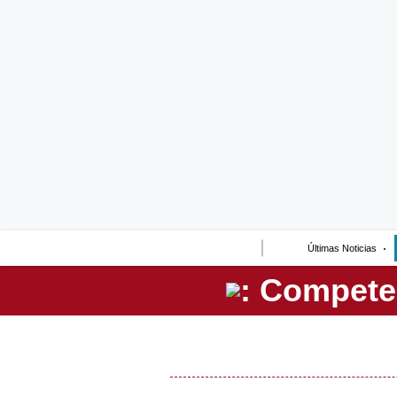
Lo último
Peru Quiosco
Portada
Empresas
Management & Empleo
Economía
Últimas Noticias
Mercados
Perú
Política
Tu Dinero