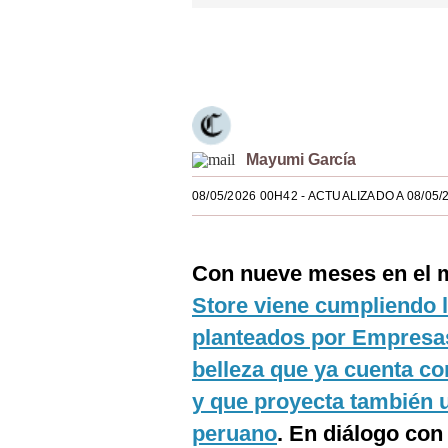
Estilos
Únete a nuestro canal
Mundo
EEUU
México
Mayumi García
España
08/05/2026 00H42
- ACTUALIZADO A 08/05/
Internacional
Tecnología
Con nueve meses en el 
Club del Suscriptor
Store viene cumpliendo l
planteados por Empresas
Mix
belleza que ya cuenta co
G de Gestión
y que proyecta también 
Notas Contratadas
peruano
. En diálogo co