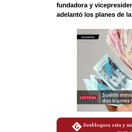
Podcast
fundadora y vicepreside
adelantó los planes de l
Gestión TV
Videos
Fotogalerías
gestion.pe
¿quiénes
Somos?
Términos
Y
Condiciones
Política
De
Privacidad
Politica