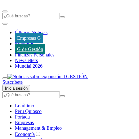
Últimas Noticias
Empresas G
Empresas
G de Gestión
Finanzas Personales
Newsletters
Mundial 2026
Suscríbete
Inicia sesión
Lo último
Peru Quiosco
Portada
Empresas
Management & Empleo
Economía