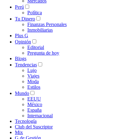
Mercados
Perú
Política
Tu Dinero
Finanzas Personales
Inmobiliarias
Plus G
Opinión
Editorial
Pregunta de hoy
Blogs
Tendencias
Lujo
Viajes
Moda
Estilos
Mundo
EEUU
México
España
Internacional
Tecnología
Club del Suscriptor
Mix
G de Gestión