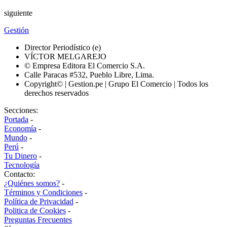
siguiente
Gestión
Director Periodístico (e)
VÍCTOR MELGAREJO
© Empresa Editora El Comercio S.A.
Calle Paracas #532, Pueblo Libre, Lima.
Copyright© | Gestion.pe | Grupo El Comercio | Todos los
derechos reservados
Secciones:
Portada
-
Economía
-
Mundo
-
Perú
-
Tu Dinero
-
Tecnología
Contacto:
¿Quiénes somos?
-
Términos y Condiciones
-
Política de Privacidad
-
Politica de Cookies
-
Preguntas Frecuentes