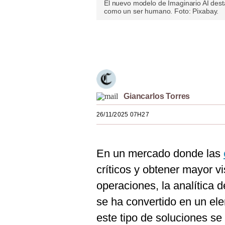
El nuevo modelo de Imaginario AI dest
Estilos
como un ser humano. Foto: Pixabay.
Mundo
Únete a nuestro canal
EEUU
México
España
Giancarlos Torres
Internacional
26/11/2025 07H27
Tecnología
Club del Suscriptor
En un mercado donde las
críticos y obtener mayor vi
Mix
operaciones, la analítica
G de Gestión
se ha convertido en un el
Notas Contratadas
este tipo de soluciones s