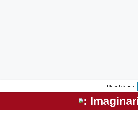
Lo último
Peru Quiosco
Portada
Empresas
Management & Empleo
Economía
Últimas Noticias
Mercados
Perú
Política
Tu Dinero