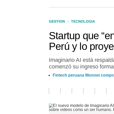
Finanzas Personales
Inmobiliarias
GESTION
>
TECNOLOGIA
Plus G
Startup que “e
Opinión
Perú y lo proy
Editorial
Pregunta de hoy
Imaginario AI está respal
comenzó su ingreso formal
Blogs
Fintech peruana Monnet compra 
Tendencias
Lujo
Viajes
Moda