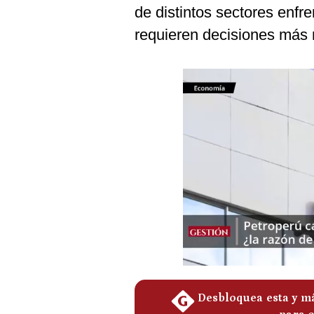
Podcast
de distintos sectores enfre
requieren decisiones más 
Gestión TV
Videos
Fotogalerías
gestion.pe
¿quiénes
Somos?
Términos
Y
Condiciones
Política
De
Privacidad
Politica