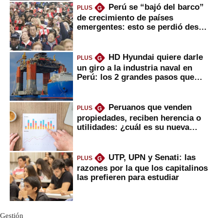
Perú se “bajó del barco”
PLUS
G
de crecimiento de países
emergentes: esto se perdió desde
2022
HD Hyundai quiere darle
PLUS
G
un giro a la industria naval en
Perú: los 2 grandes pasos que
daría
Peruanos que venden
PLUS
G
propiedades, reciben herencia o
utilidades: ¿cuál es su nueva
inversión clave?
UTP, UPN y Senati: las
PLUS
G
razones por la que los capitalinos
las prefieren para estudiar
Gestión