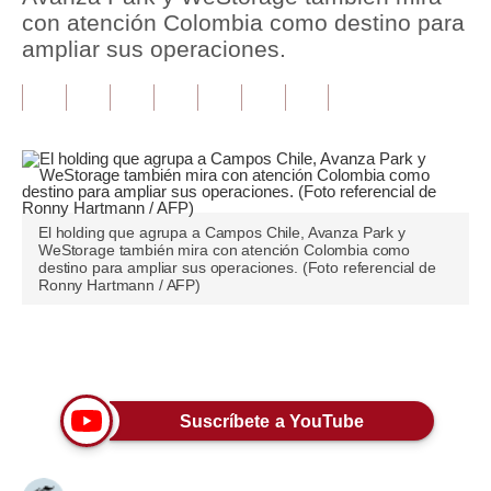
con atención Colombia como destino para
Tu Dinero
ampliar sus operaciones.
Finanzas Personales
Inmobiliarias
Plus G
Opinión
El holding que agrupa a Campos Chile, Avanza Park y
WeStorage también mira con atención Colombia como
Editorial
destino para ampliar sus operaciones. (Foto referencial de
Ronny Hartmann / AFP)
Pregunta de hoy
Blogs
Únete a nuestro canal
Tendencias
Suscríbete a YouTube
Lujo
Viajes