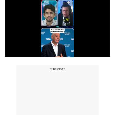
Notas Contratadas
Podcast
Gestión TV
Videos
Fotogalerías
gestion.pe
¿quiénes
Somos?
Términos
Y
Condiciones
Política
De
Privacidad