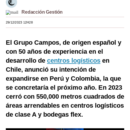
Moda
Redacción Gestión
Estilos
29/12/2023 12H28
Mundo
El Grupo Campos, de origen español y
EEUU
con 50 años de experiencia en el
México
desarrollo de
centros logísticos
en
España
Chile, anunció su intención de
expandirse en Perú y Colombia, la que
Internacional
se concretaría el próximo año. En 2023
Tecnología
cerró con 550,000 metros cuadrados de
Club del Suscriptor
áreas arrendables en centros logísticos
Mix
de clase A y bodegas flex.
G de Gestión