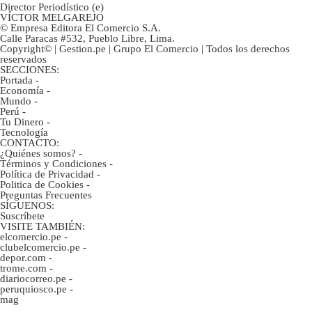
Director Periodístico (e)
VÍCTOR MELGAREJO
© Empresa Editora El Comercio S.A.
Calle Paracas #532, Pueblo Libre, Lima.
Copyright© | Gestion.pe | Grupo El Comercio | Todos los derechos
reservados
SECCIONES:
Portada
-
Economía
-
Mundo
-
Perú
-
Tu Dinero
-
Tecnología
CONTACTO:
¿Quiénes somos?
-
Términos y Condiciones
-
Política de Privacidad
-
Politica de Cookies
-
Preguntas Frecuentes
SÍGUENOS:
Suscríbete
VISITE TAMBIÉN:
elcomercio.pe
-
clubelcomercio.pe
-
depor.com
-
trome.com
-
diariocorreo.pe
-
peruquiosco.pe
-
mag