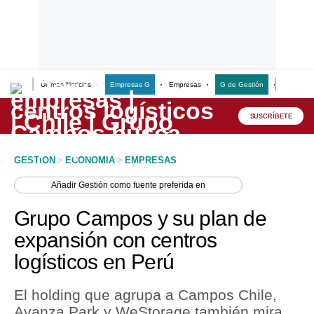
Últimas Noticias
Empresas G
Empresas
G de Gestión
Finanzas
Lo último
Peru Quiosco
SUSCRÍBETE
Portada
GESTION
>
ECONOMIA
>
EMPRESAS
Empresas
Añadir
Gestión
como fuente preferida en
Management & Empleo
Grupo Campos y su plan de
Economía
expansión con centros
logísticos en Perú
Mercados
Perú
El holding que agrupa a Campos Chile,
Avanza Park y WeStorage también mira
Política