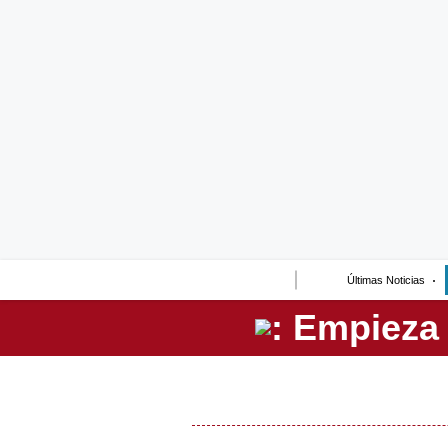
Lo último
Peru Quiosco
Portada
Empresas
Management & Empleo
Economía
Últimas Noticias
Mercados
Perú
Política
Tu Dinero