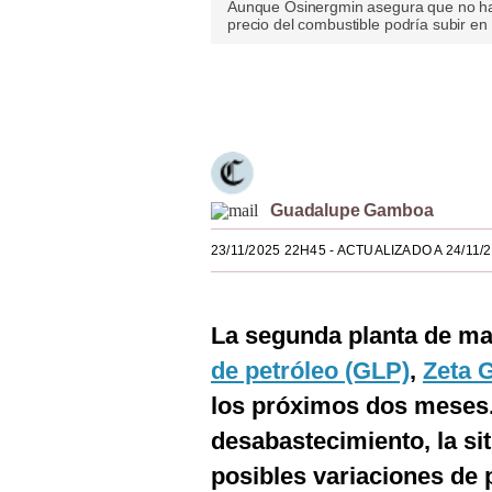
Aunque Osinergmin asegura que no hab
Estilos
precio del combustible podría subir e
Mundo
Únete a nuestro canal
EEUU
México
España
Guadalupe Gamboa
Internacional
23/11/2025 22H45
- ACTUALIZADO A 24/11/
Tecnología
Club del Suscriptor
La segunda planta de m
de petróleo (GLP)
,
Zeta 
Mix
los próximos dos meses.
G de Gestión
desabastecimiento, la s
Notas Contratadas
posibles variaciones de 