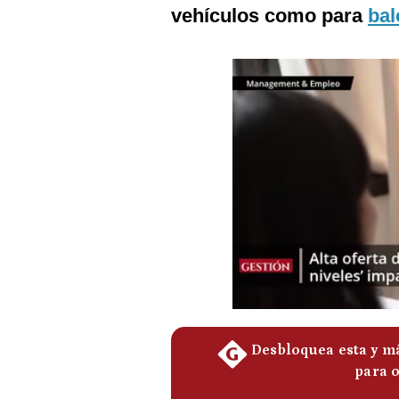
Podcast
vehículos como para
bal
Gestión TV
Videos
Fotogalerías
gestion.pe
¿quiénes
Somos?
Términos
Y
Condiciones
Política
De
Privacidad
Politica