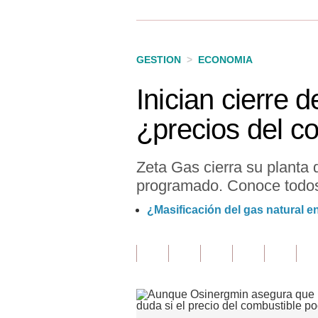
Finanzas Personales
Inmobiliarias
GESTION
>
ECONOMIA
Plus G
Inician cierre
Opinión
¿precios del c
Editorial
Pregunta de hoy
Zeta Gas cierra su plant
programado. Conoce todos 
Blogs
¿Masificación del gas natural 
Tendencias
Lujo
Viajes
Moda