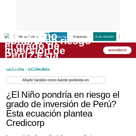
Últimas Noticias
Empresas G
Empresas
G de Gestión
Finanzas
Lo último
Peru Quiosco
SUSCRÍBETE
Portada
GESTION
>
ECONOMIA
Empresas
Añadir
Gestión
como fuente preferida en
Management & Empleo
¿El Niño pondría en riesgo el
Economía
grado de inversión de Perú?
Esta ecuación plantea
Mercados
Credicorp
Perú
Política