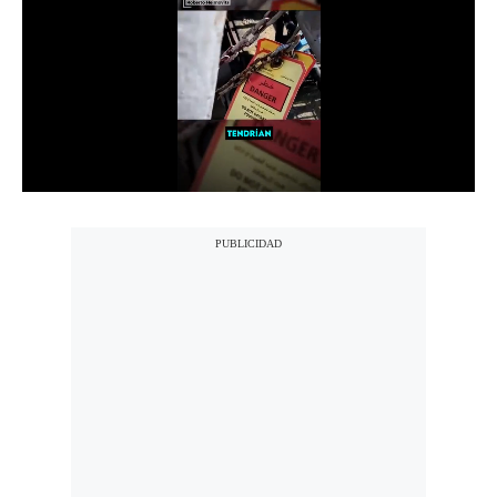
Notas Contratadas
Podcast
Gestión TV
Videos
Fotogalerías
gestion.pe
¿quiénes
Somos?
Términos
Y
Condiciones
Política
De
Privacidad