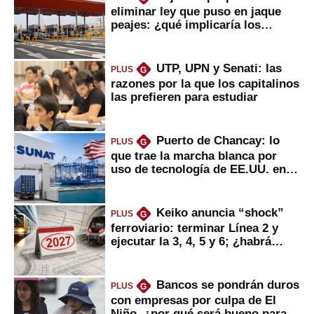
eliminar ley que puso en jaque
peajes: ¿qué implicaría los
usuarios?
UTP, UPN y Senati: las
PLUS
G
razones por la que los capitalinos
las prefieren para estudiar
Puerto de Chancay: lo
PLUS
G
que trae la marcha blanca por
uso de tecnología de EE.UU. en
mercancías
Keiko anuncia “shock”
PLUS
G
ferroviario: terminar Línea 2 y
ejecutar la 3, 4, 5 y 6; ¿habrá
avances?
Bancos se pondrán duros
PLUS
G
con empresas por culpa de El
Niño, ¿por qué será bueno para