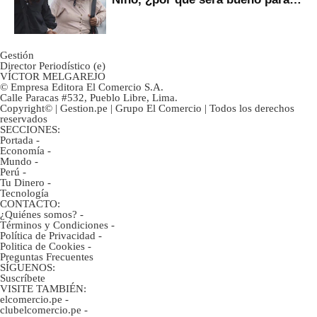
ahorristas?
Gestión
Director Periodístico (e)
VÍCTOR MELGAREJO
© Empresa Editora El Comercio S.A.
Calle Paracas #532, Pueblo Libre, Lima.
Copyright© | Gestion.pe | Grupo El Comercio | Todos los derechos
reservados
SECCIONES:
Portada
-
Economía
-
Mundo
-
Perú
-
Tu Dinero
-
Tecnología
CONTACTO:
¿Quiénes somos?
-
Términos y Condiciones
-
Política de Privacidad
-
Politica de Cookies
-
Preguntas Frecuentes
SÍGUENOS:
Suscríbete
VISITE TAMBIÉN:
elcomercio.pe
-
clubelcomercio.pe
-