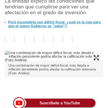
La entidad explicó las condiciones que
tendrían que cumplirse para ver una
Tu Dinero
afectación en el grado de inversión.
Finanzas Personales
Perú incumpliría con déficit fiscal: ¿cuál es la ruta para
que el nuevo Gobierno se “salve”?
Inmobiliarias
Plus G
Opinión
Editorial
Una combinación de mayor déficit fiscal, más deuda e
Pregunta de hoy
inflación persistente podría afectar la calificación soberana.
(Foto: Andina)
Blogs
Tendencias
Únete a nuestro canal
Lujo
Suscríbete a YouTube
Viajes