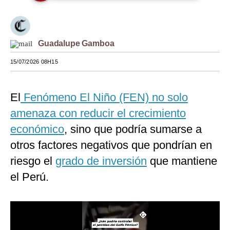
Moda
Estilos
Guadalupe Gamboa
Mundo
15/07/2026 08H15
EEUU
El
Fenómeno El Niño (FEN) no solo
México
amenaza con reducir el crecimiento
España
económico
, sino que podría sumarse a
Internacional
otros factores negativos que pondrían en
riesgo el
Tecnología
grado de inversión
que mantiene
el Perú.
Club del Suscriptor
Mix
G de Gestión