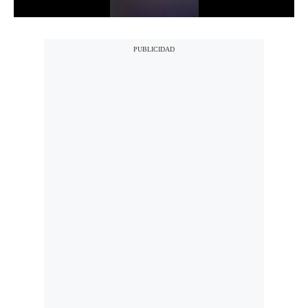
Notas Contratadas
Podcast
Gestión TV
Videos
Fotogalerías
gestion.pe
¿quiénes
Somos?
Términos
Y
Condiciones
Política
De
Privacidad