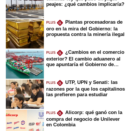
peajes: ¿qué cambios implicaría?
Plantas procesadoras de
PLUS
G
oro en la mira del Gobierno: la
propuesta contra la minería ilegal
¿Cambios en el comercio
PLUS
G
exterior? El cambio aduanero al
que apuntaría el Gobierno de
Fujimori
UTP, UPN y Senati: las
PLUS
G
razones por la que los capitalinos
las prefieren para estudiar
Alicorp: qué ganó con la
PLUS
G
compra del negocio de Unilever
en Colombia