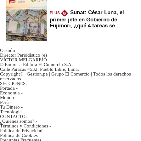
Sunat: César Luna, el
PLUS
G
primer jefe en Gobierno de
Fujimori, ¿qué 4 tareas se
marcan urgentes?
Gestión
Director Periodístico (e)
VÍCTOR MELGAREJO
© Empresa Editora El Comercio S.A.
Calle Paracas #532, Pueblo Libre, Lima.
Copyright© | Gestion.pe | Grupo El Comercio | Todos los derechos
reservados
SECCIONES:
Portada
-
Economía
-
Mundo
-
Perú
-
Tu Dinero
-
Tecnología
CONTACTO:
¿Quiénes somos?
-
Términos y Condiciones
-
Política de Privacidad
-
Politica de Cookies
-
Preguntas Frecuentes