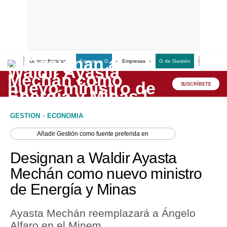
Últimas Noticias
Empresas G
Empresas
G de Gestión
Finanzas
Lo último
Peru Quiosco
SUSCRÍBETE
Portada
GESTION
>
ECONOMIA
Empresas
Añadir
Gestión
como fuente preferida en
Management & Empleo
Designan a Waldir Ayasta
Economía
Mechán como nuevo ministro
de Energía y Minas
Mercados
Perú
Ayasta Mechán reemplazará a Ángelo
Alfaro en el Minem.
Política