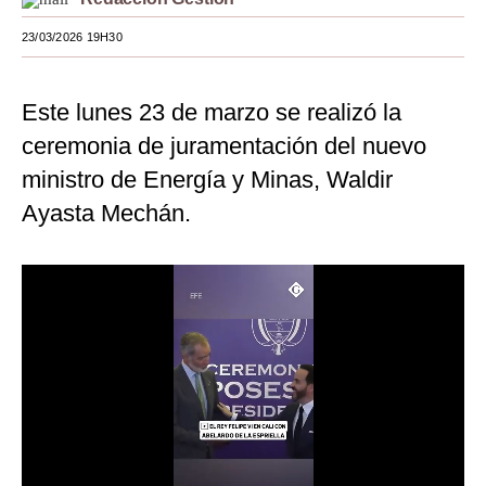
Moda
23/03/2026 19H30
Estilos
Este lunes 23 de marzo se realizó la
Mundo
ceremonia de juramentación del nuevo
EEUU
ministro de Energía y Minas, Waldir
México
Ayasta Mechán.
España
Internacional
Tecnología
Club del Suscriptor
Mix
G de Gestión