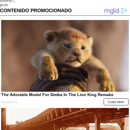
minem
|
pcm