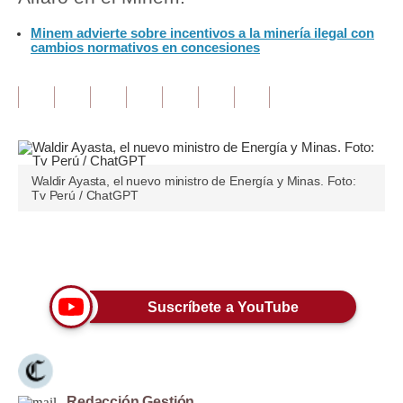
Minem advierte sobre incentivos a la minería ilegal con
Tu Dinero
cambios normativos en concesiones
Finanzas Personales
Inmobiliarias
Plus G
Opinión
Waldir Ayasta, el nuevo ministro de Energía y Minas. Foto:
Tv Perú / ChatGPT
Editorial
Pregunta de hoy
Únete a nuestro canal
Blogs
Suscríbete a YouTube
Tendencias
Lujo
Viajes
Redacción Gestión