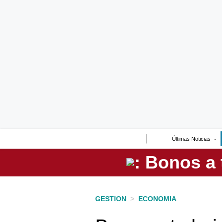
Lo último
Peru Quiosco
Portada
Empresas
Management & Empleo
Economía
Últimas Noticias
Mercados
Perú
Política
GESTION
>
ECONOMIA
Tu Dinero