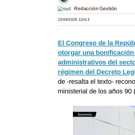
Estilos
Redacción Gestión
Mundo
22/04/2026 11H13
EEUU
El Congreso de la Repúb
México
otorgar una bonificación
España
administrativos del sect
Internacional
régimen del Decreto Legi
Tecnología
de -resalta el texto- recon
ministerial de los años 90
Club del Suscriptor
Mix
G de Gestión
Notas Contratadas