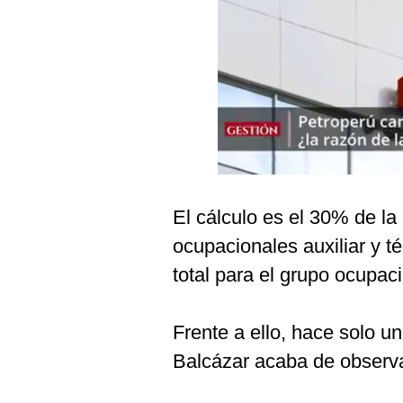
Podcast
Gestión TV
Videos
Fotogalerías
gestion.pe
El cálculo es el 30% de la
¿quiénes
ocupacionales auxiliar y t
Somos?
total para el grupo ocupaci
Términos
Y
Condiciones
Frente a ello, hace solo u
Política
De
Balcázar acaba de observar
Privacidad
Politica