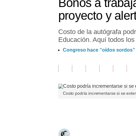
Bonos a trabaj
Finanzas Personales
proyecto y aler
Inmobiliarias
Costo de la autógrafa podr
Plus G
Educación. Aquí todos los 
Opinión
Congreso hace “oídos sordos” a 
Editorial
Pregunta de hoy
Blogs
Costo podría incrementarse si se exte
Tendencias
Lujo
Únete a nuestro canal
Viajes
Moda