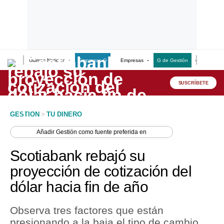
Últimas Noticias
Empresas G
Empresas
G de Gestión
Finanzas
Lo último
Peru Quiosco
SUSCRÍBETE
Portada
GESTION
>
TU DINERO
Empresas
Añadir
Gestión
como fuente preferida en
Management & Empleo
Scotiabank rebajó su
Economía
proyección de cotización del
dólar hacia fin de año
Mercados
Perú
Observa tres factores que están
presionando a la baja el tipo de cambio.
Política