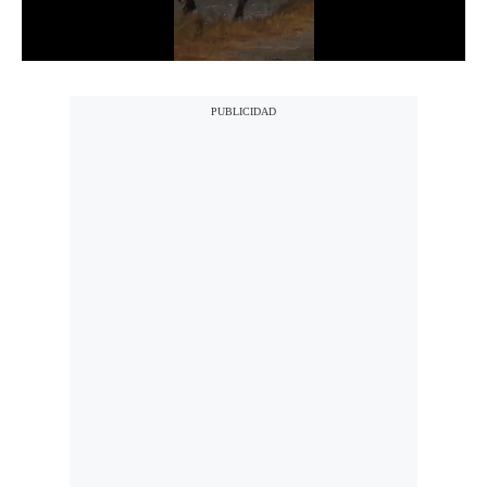
Notas Contratadas
Podcast
Gestión TV
Videos
Fotogalerías
gestion.pe
¿quiénes
Somos?
Términos
Y
Condiciones
Política
De
Privacidad