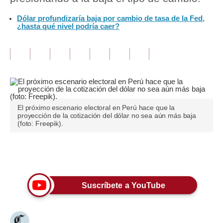
Dólar profundizaría baja por cambio de tasa de la Fed,
Tu Dinero
¿hasta qué nivel podría caer?
Finanzas Personales
Inmobiliarias
Plus G
Opinión
El próximo escenario electoral en Perú hace que la
proyección de la cotización del dólar no sea aún más baja
Editorial
(foto: Freepik).
Pregunta de hoy
Únete a nuestro canal
Blogs
Tendencias
Suscríbete a YouTube
Lujo
Viajes