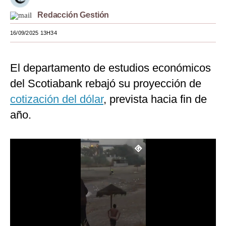
Moda
Redacción Gestión
16/09/2025 13H34
Estilos
Mundo
El departamento de estudios económicos
EEUU
del Scotiabank rebajó su proyección de
México
cotización del dólar
, prevista hacia fin de
año.
España
Internacional
Tecnología
Club del Suscriptor
Mix
G de Gestión