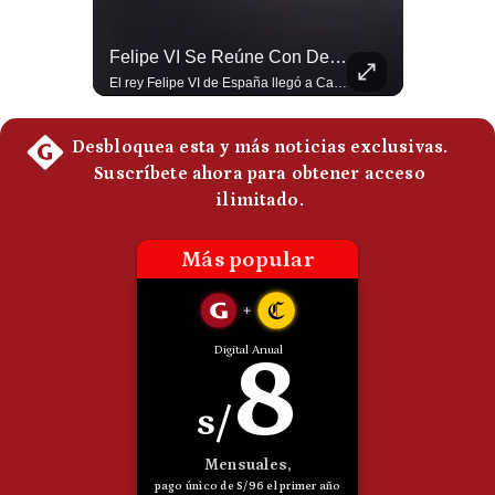
Politica
De
¿Por Qué EE.UU. Necesita Desesperadamente Al Golfo? | Gestión Mundo
Felipe VI Se Reúne Con De La Espriella Antes De La Investidura | Gestión Mundo
Cookies
Esteban Silva, politólogo internacional, explica que Estados Unidos necesita el apoyo territorial y marítimo de sus aliados del Golfo para operar cerca de Irán. Según su análisis, Teherán busca amenazar su estabilidad energética y económica para que estos gobiernos presionen a Washington y lo obliguen a negociar. #Iran #EEUU #Geopolitica #NoticiasInternacionales #Shorts 👉 Suscríbete y activa la campana para no perderte nuestro análisis diario. 🌎 Síguenos en nuestras redes sociales: 📌 Web oficial: https://gestion.pe/mundo/ 📌 LinkedIn: http://bit.ly/3HYIET0 📌 X (Twitter): http://bit.ly/4noZtX9 📌 TikTok: http://bit.ly/4evB6TO
El rey Felipe VI de España llegó a Cali para reunirse con el presidente electo de Colombia, Abelardo de la Espriella, horas antes de su histórica investidura presidencial. Un encuentro clave que refuerza las relaciones diplomáticas y bilaterales entre ambas naciones antes de la ceremonia oficial. ¿Qué opinas sobre el papel diplomático de España en la política latinoamericana? #FelipeVI #DeLaEspriella #Colombia #Espana #PoliticaInternacional #Shorts 👉 Suscríbete y activa la campana para no perderte nuestro análisis diario. 🌎 Síguenos en nuestras redes sociales: 📌 Web oficial: https://gestion.pe/mundo/ 📌 LinkedIn: http://bit.ly/3HYIET0 📌 X (Twitter): http://bit.ly/4noZtX9 📌 TikTok: http://bit.ly/4evB6TO
Preguntas
Frecuentes