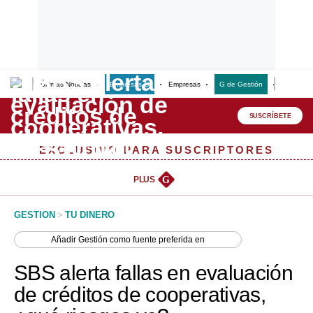
Últimas Noticias
Empresas G
Empresas
G de Gestión
Finanzas
Lo último
Peru Quiosco
SUSCRÍBETE
Portada
EXCLUSIVO PARA SUSCRIPTORES
Empresas
PLUS
G
Management & Empleo
GESTION
>
TU DINERO
Economía
Añadir
Gestión
como fuente preferida en
Mercados
SBS alerta fallas en evaluación
Perú
de créditos de cooperativas,
Política