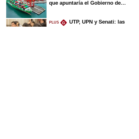
que apuntaría el Gobierno de
Fujimori
UTP, UPN y Senati: las
PLUS
G
razones por la que los capitalinos
las prefieren para estudiar
Alicorp: qué ganó con la
PLUS
G
compra del negocio de Unilever
en Colombia
Sunat: César Luna, el
PLUS
G
primer jefe en Gobierno de
Fujimori, ¿qué 4 tareas se
marcan urgentes?
Gestión
Director Periodístico (e)
VÍCTOR MELGAREJO
© Empresa Editora El Comercio S.A.