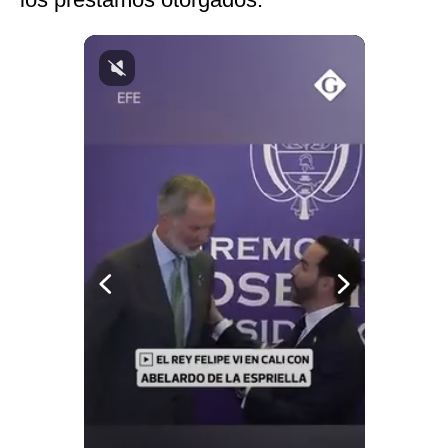
Notas Contratadas
Podcast
Gestión TV
Videos
Fotogalerías
gestion.pe
¿quiénes
Somos?
Términos
Y
Condiciones
Política
De
Privacidad