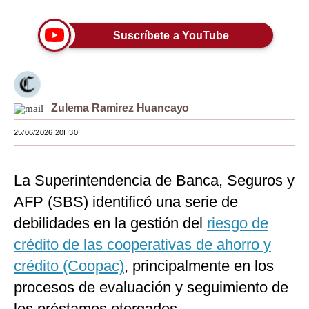
Moda
Suscríbete a YouTube
Estilos
Mundo
EEUU
Zulema Ramirez Huancayo
México
25/06/2026 20H30
España
La Superintendencia de Banca, Seguros y
Internacional
AFP (SBS) identificó una serie de
Tecnología
debilidades en la gestión del
riesgo de
Club del Suscriptor
crédito de las cooperativas de ahorro y
crédito (Coopac)
, principalmente en los
Mix
procesos de evaluación y seguimiento de
G de Gestión
los préstamos otorgados.