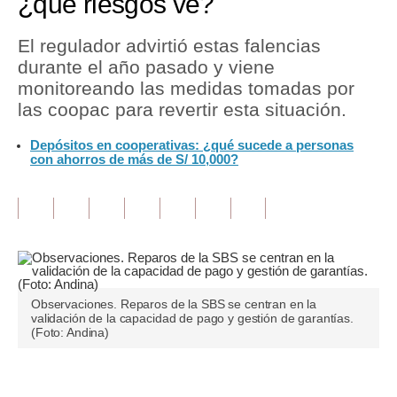
¿qué riesgos ve?
Tu Dinero
El regulador advirtió estas falencias
durante el año pasado y viene
Finanzas Personales
monitoreando las medidas tomadas por
Inmobiliarias
las coopac para revertir esta situación.
Plus G
Depósitos en cooperativas: ¿qué sucede a personas
con ahorros de más de S/ 10,000?
Opinión
Editorial
Pregunta de hoy
Blogs
Observaciones. Reparos de la SBS se centran en la
Tendencias
validación de la capacidad de pago y gestión de garantías.
(Foto: Andina)
Lujo
Viajes
Únete a nuestro canal