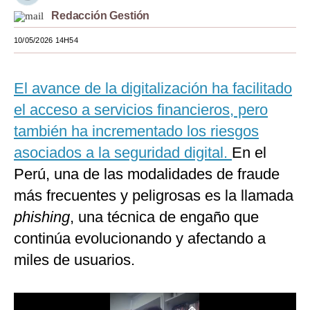
Redacción Gestión
Moda
10/05/2026 14H54
Estilos
Mundo
El avance de la digitalización ha facilitado
EEUU
el acceso a servicios financieros, pero
también ha incrementado los riesgos
México
asociados a la seguridad digital.
En el
España
Perú, una de las modalidades de fraude
Internacional
más frecuentes y peligrosas es la llamada
phishing
Tecnología
, una técnica de engaño que
continúa evolucionando y afectando a
Club del Suscriptor
miles de usuarios.
Mix
G de Gestión