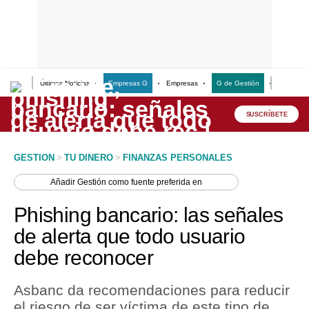
Últimas Noticias
Empresas G
Empresas
G de Gestión
Finanzas
Lo último
Peru Quiosco
SUSCRÍBETE
Portada
GESTION
>
TU DINERO
>
FINANZAS PERSONALES
Empresas
Añadir
Gestión
como fuente preferida en
Management & Empleo
Phishing bancario: las señales
Economía
de alerta que todo usuario
debe reconocer
Mercados
Perú
Asbanc da recomendaciones para reducir
el riesgo de ser víctima de este tipo de
Política