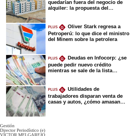
quedarían fuera del negocio de
alquiler: la propuesta del
gobierno
Oliver Stark regresa a
PLUS
G
Petroperú: lo que dice el ministro
del Minem sobre la petrolera
Deudas en Infocorp: ¿se
PLUS
G
puede pedir nuevo crédito
mientras se sale de la lista
negra?
Utilidades de
PLUS
G
trabajadores disparan venta de
casas y autos, ¿cómo amasan
tanta liquidez?
Gestión
Director Periodístico (e)
VÍCTOR MELGAREJO