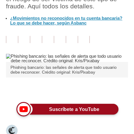
fraude. Aquí todos los detalles.
Tu Dinero
¿Movimientos no reconocidos en tu cuenta bancaria?
Lo que se debe hacer, según Asbanc
Finanzas Personales
Inmobiliarias
Plus G
Opinión
Phishing bancario: las señales de alerta que todo usuario
Editorial
debe reconocer. Crédito original: Kris/Pixabay
Pregunta de hoy
Únete a nuestro canal
Blogs
Tendencias
Suscríbete a YouTube
Lujo
Viajes