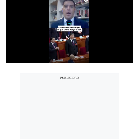
Notas Contratadas
Podcast
Gestión TV
Videos
Fotogalerías
gestion.pe
¿quiénes
Somos?
Términos
Y
Condiciones
Política
De
Privacidad