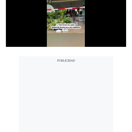
Notas Contratadas
Podcast
Gestión TV
Videos
Fotogalerías
gestion.pe
¿quiénes
Somos?
Términos
Y
Condiciones
Política
De
Privacidad