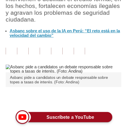
los hechos, fortalecen economías ilegales
Tu Dinero
y agravan los problemas de seguridad
ciudadana.
Finanzas Personales
Asbanc sobre el uso de la IA en Perú: “El reto está en la
Inmobiliarias
velocidad del cambio”
Plus G
Opinión
Editorial
Asbanc pide a candidatos un debate responsable sobre
Pregunta de hoy
topes a tasas de interés. (Foto: Andina)
Blogs
Únete a nuestro canal
Tendencias
Lujo
Suscríbete a YouTube
Viajes