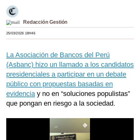
Moda
Estilos
Redacción Gestión
25/03/2026 18H46
Mundo
EEUU
La Asociación de Bancos del Perú
México
(Asbanc) hizo un llamado a los candidatos
España
presidenciales a participar en un debate
público con propuestas basadas en
Internacional
evidencia
y no en “soluciones populistas”
Tecnología
que pongan en riesgo a la sociedad.
Club del Suscriptor
Mix
G de Gestión