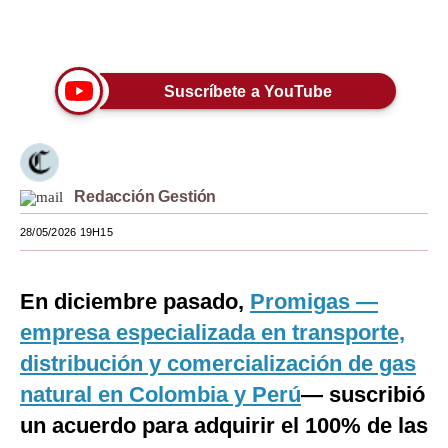
Moda
Únete a nuestro canal
Estilos
Suscríbete a YouTube
Mundo
EEUU
México
Redacción Gestión
España
28/05/2026 19H15
Internacional
En diciembre pasado,
Promigas —
Tecnología
empresa especializada en transporte,
Club del Suscriptor
distribución y comercialización de gas
Mix
natural en Colombia y Perú
— suscribió
un acuerdo para adquirir el 100% de las
G de Gestión