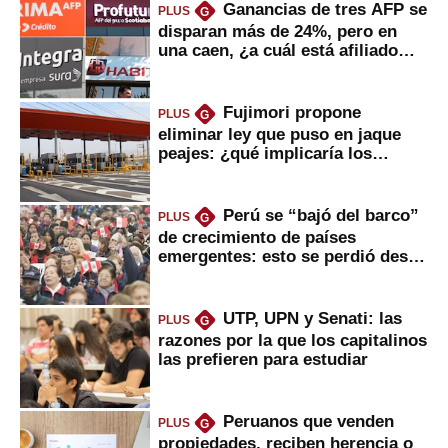
Ganancias de tres AFP se
PLUS
G
disparan más de 24%, pero en
una caen, ¿a cuál está afiliado
usted?
Fujimori propone
PLUS
G
eliminar ley que puso en jaque
peajes: ¿qué implicaría los
usuarios?
Perú se “bajó del barco”
PLUS
G
de crecimiento de países
emergentes: esto se perdió desde
2022
UTP, UPN y Senati: las
PLUS
G
razones por la que los capitalinos
las prefieren para estudiar
Peruanos que venden
PLUS
G
propiedades, reciben herencia o