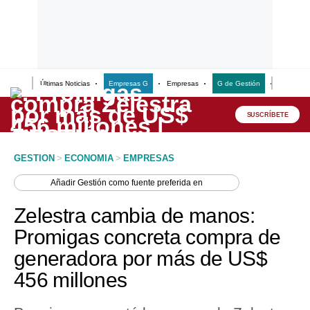
Últimas Noticias
Empresas G
Empresas
G de Gestión
Finanzas
Lo último
Peru Quiosco
SUSCRÍBETE
Portada
GESTION
>
ECONOMIA
>
EMPRESAS
Empresas
Añadir
Gestión
como fuente preferida en
Management & Empleo
Zelestra cambia de manos:
Economía
Promigas concreta compra de
generadora por más de US$
Mercados
456 millones
Perú
Política