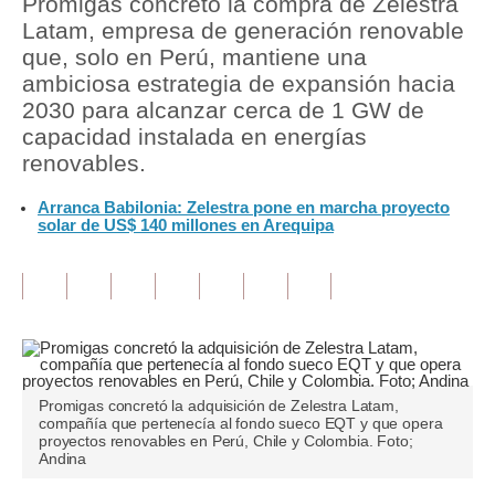
Promigas concretó la compra de Zelestra
Latam, empresa de generación renovable
Tu Dinero
que, solo en Perú, mantiene una
ambiciosa estrategia de expansión hacia
Finanzas Personales
2030 para alcanzar cerca de 1 GW de
Inmobiliarias
capacidad instalada en energías
renovables.
Plus G
Arranca Babilonia: Zelestra pone en marcha proyecto
Opinión
solar de US$ 140 millones en Arequipa
Editorial
Pregunta de hoy
Blogs
Tendencias
Promigas concretó la adquisición de Zelestra Latam,
compañía que pertenecía al fondo sueco EQT y que opera
Lujo
proyectos renovables en Perú, Chile y Colombia. Foto;
Andina
Viajes