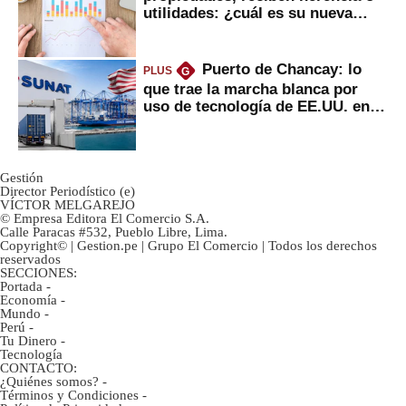
utilidades: ¿cuál es su nueva
inversión clave?
Puerto de Chancay: lo
PLUS
G
que trae la marcha blanca por
uso de tecnología de EE.UU. en
mercancías
Gestión
Director Periodístico (e)
VÍCTOR MELGAREJO
© Empresa Editora El Comercio S.A.
Calle Paracas #532, Pueblo Libre, Lima.
Copyright© | Gestion.pe | Grupo El Comercio | Todos los derechos
reservados
SECCIONES:
Portada
-
Economía
-
Mundo
-
Perú
-
Tu Dinero
-
Tecnología
CONTACTO:
¿Quiénes somos?
-
Términos y Condiciones
-