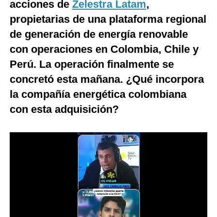
acciones de
Zelestra Latam
,
Notas Contratadas
propietarias de una plataforma regional
Podcast
de generación de energía renovable
con operaciones en Colombia, Chile y
Gestión TV
Perú. La operación finalmente se
Videos
concretó esta mañana. ¿Qué incorpora
Fotogalerías
la compañía energética colombiana
con esta adquisición?
gestion.pe
¿quiénes
Somos?
Términos
Y
Condiciones
Política
De
Privacidad