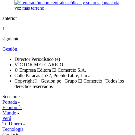
anterior
1
siguiente
Gestión
Director Periodístico (e)
VÍCTOR MELGAREJO
© Empresa Editora El Comercio S.A.
Calle Paracas #532, Pueblo Libre, Lima.
Copyright© | Gestion.pe | Grupo El Comercio | Todos los
derechos reservados
Secciones:
Portada
-
Economía
-
Mundo
-
Perú
-
Tu Dinero
-
Tecnología
Contacto: