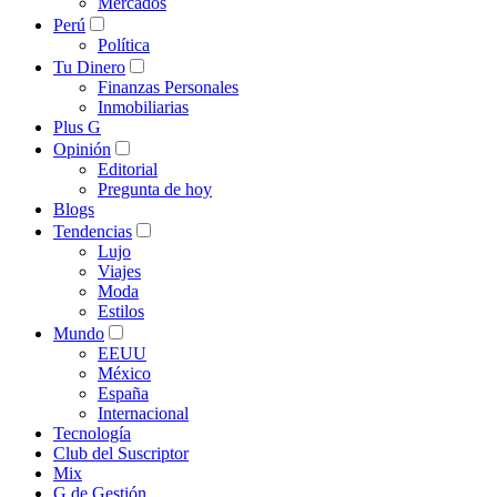
Mercados
Perú
Política
Tu Dinero
Finanzas Personales
Inmobiliarias
Plus G
Opinión
Editorial
Pregunta de hoy
Blogs
Tendencias
Lujo
Viajes
Moda
Estilos
Mundo
EEUU
México
España
Internacional
Tecnología
Club del Suscriptor
Mix
G de Gestión