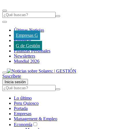
Últimas Noticias
Empresas G
Empresas
G de Gestión
Finanzas Personales
Newsletters
Mundial 2026
Suscríbete
Inicia sesión
Lo último
Peru Quiosco
Portada
Empresas
Management & Empleo
Economía