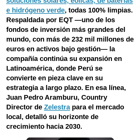
soluciones solares, eólicas, de baterías
Notas Contratadas
e hidrógeno verde
, todas 100% limpias.
Respaldada por EQT —uno de los
Podcast
fondos de inversión más grandes del
Gestión TV
mundo, con más de 232 mil millones de
Videos
euros en activos bajo gestión— la
Fotogalerías
compañía continúa su expansión en
Latinoamérica, donde Perú se
convierte en pieza clave en su
gestion.pe
estrategia a largo plazo. En esa línea,
¿quiénes
Juan Pedro Aramburu, Country
Somos?
Director de
Zelestra
para el mercado
Términos
Y
local, detalló su horizonte de
Condiciones
crecimiento hacia 2030.
Política
De
Privacidad