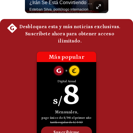
Abelardo De La Espriella Juramenta Como Nuevo Presidente | Gestión Mundo
¿Irán Se Está Convirtiendo En Un Régimen Militar? | #radar24
Momento histórico en Colombia: Abelardo de la Espriella prestó juramento y recibió la banda presidencial en la Arena USC de Cali, convirtiéndose oficialmente en el nuevo Presidente de la República para el periodo 2026-2030. Por primera vez en la historia reciente del país, la investidura presidencial se celebró fuera de Bogotá. ¿Qué opinas del inicio de este nuevo mandato constitucional? #DeLaEspriella #Colombia #PosesionPresidencial #Cali #Shorts 👉 Suscríbete y activa la campana para no perderte nuestro análisis diario. 🌎 Síguenos en nuestras redes sociales: 📌 Web oficial: https://gestion.pe/mundo/ 📌 LinkedIn: http://bit.ly/3HYIET0 📌 X (Twitter): http://bit.ly/4noZtX9 📌 TikTok: http://bit.ly/4evB6TO
Esteban Silva, politólogo internacional, señala que algunos analistas consideran que la estructura religiosa iraní estaría sirviendo para sostener el poder de una cúpula militar. Explica que la Guardia Revolucionaria está aumentando su influencia sobre la seguridad, las decisiones estratégicas y hasta asuntos económicos como el estrecho de Ormuz. #Iran #GuardiaRevolucionaria #Geopolitica #NoticiasInternacionales #Shorts 👉 Suscríbete y activa la campana para no perderte nuestro análisis diario. 🌎 Síguenos en nuestras redes sociales: 📌 Web oficial: https://gestion.pe/mundo/ 📌 LinkedIn: http://bit.ly/3HYIET0 📌 X (Twitter): http://bit.ly/4noZtX9 📌 TikTok: http://bit.ly/4evB6TO