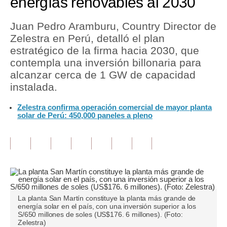
energías renovables al 2030
Tu Dinero
Juan Pedro Aramburu, Country Director de
Zelestra en Perú, detalló el plan
Finanzas Personales
estratégico de la firma hacia 2030, que
Inmobiliarias
contempla una inversión billonaria para
alcanzar cerca de 1 GW de capacidad
Plus G
instalada.
Opinión
Zelestra confirma operación comercial de mayor planta
solar de Perú: 450,000 paneles a pleno
Editorial
Pregunta de hoy
Blogs
Tendencias
La planta San Martín constituye la planta más grande de
Lujo
energía solar en el país, con una inversión superior a los
S/650 millones de soles (US$176. 6 millones). (Foto:
Viajes
Zelestra)