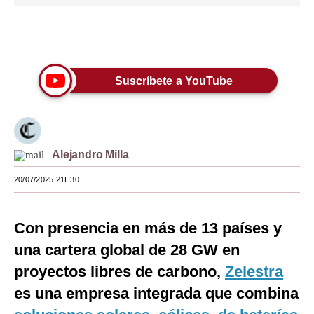
Moda
Únete a nuestro canal
Estilos
Mundo
Suscríbete a YouTube
EEUU
México
Alejandro Milla
España
20/07/2025 21H30
Internacional
Tecnología
Con presencia en más de 13 países y
Club del Suscriptor
una cartera global de 28 GW en
proyectos libres de carbono,
Zelestra
Mix
es una empresa integrada que combina
G de Gestión