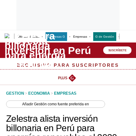
Últimas Noticias
Empresas G
Empresas
G de Gestión
Finanzas
Lo último
Peru Quiosco
SUSCRÍBETE
Portada
EXCLUSIVO PARA SUSCRIPTORES
Empresas
PLUS
G
Management & Empleo
GESTION
>
ECONOMIA
>
EMPRESAS
Economía
Añadir
Gestión
como fuente preferida en
Mercados
Zelestra alista inversión
Perú
billonaria en Perú para
Política