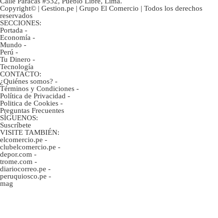
Calle Paracas #532, Pueblo Libre, Lima.
Copyright© | Gestion.pe | Grupo El Comercio | Todos los derechos
reservados
SECCIONES:
Portada
-
Economía
-
Mundo
-
Perú
-
Tu Dinero
-
Tecnología
CONTACTO:
¿Quiénes somos?
-
Términos y Condiciones
-
Política de Privacidad
-
Politica de Cookies
-
Preguntas Frecuentes
SÍGUENOS:
Suscríbete
VISITE TAMBIÉN:
elcomercio.pe
-
clubelcomercio.pe
-
depor.com
-
trome.com
-
diariocorreo.pe
-
peruquiosco.pe
-
mag