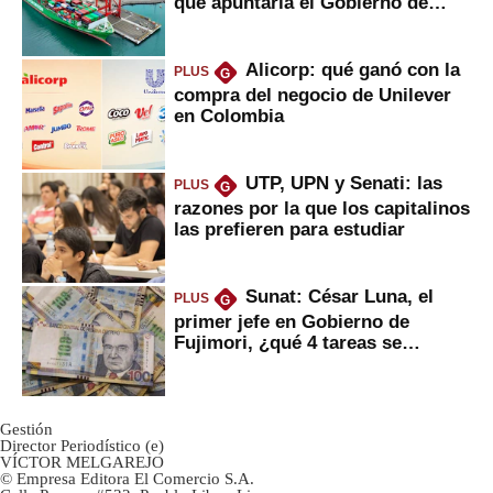
que apuntaría el Gobierno de
Fujimori
Alicorp: qué ganó con la
PLUS
G
compra del negocio de Unilever
en Colombia
UTP, UPN y Senati: las
PLUS
G
razones por la que los capitalinos
las prefieren para estudiar
Sunat: César Luna, el
PLUS
G
primer jefe en Gobierno de
Fujimori, ¿qué 4 tareas se
marcan urgentes?
Gestión
Director Periodístico (e)
VÍCTOR MELGAREJO
© Empresa Editora El Comercio S.A.