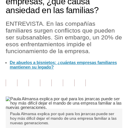
empresas, ¿qué causa
ansiedad en las familias?
Tu Dinero
Finanzas Personales
ENTREVISTA. En las compañías
familiares surgen conflictos que pueden
Inmobiliarias
ser subsanables. Sin embargo, un 20% de
esos enfrentamientos impide el
Plus G
funcionamiento de la empresa.
Opinión
De abuelos a bisnietos: ¿cuántas empresas familiares
mantienen su legado?
Editorial
Pregunta de hoy
Blogs
Tendencias
Lujo
Paula Almansa explica por qué para los jerarcas puede ser
hoy más difícil dejar el mando de una empresa familiar a las
nuevas generaciones.
Viajes