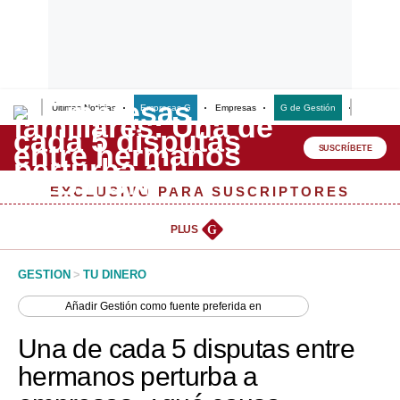
Últimas Noticias
Empresas G
Empresas
G de Gestión
Finanzas
Lo último
Peru Quiosco
SUSCRÍBETE
Portada
EXCLUSIVO PARA SUSCRIPTORES
Empresas
PLUS
G
Management & Empleo
GESTION
>
TU DINERO
Economía
Añadir
Gestión
como fuente preferida en
Mercados
Una de cada 5 disputas entre
Perú
hermanos perturba a
Política