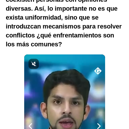
Notas Contratadas
diversas. Así, lo importante no es que
exista uniformidad, sino que se
Podcast
introduzcan mecanismos para resolver
Gestión TV
conflictos ¿qué enfrentamientos son
Videos
los más comunes?
Fotogalerías
gestion.pe
¿quiénes
Somos?
Términos
Y
Condiciones
Política
De
Privacidad