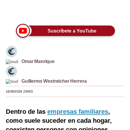
Moda
Únete a nuestro canal
Estilos
Suscríbete a YouTube
Mundo
EEUU
México
Omar Manrique
España
Internacional
Guillermo Westreicher Herrera
Tecnología
16/06/2026 23H00
Club del Suscriptor
Dentro de las
empresas familiares
,
Mix
como suele suceder en cada hogar,
G de Gestión
coexisten personas con opiniones