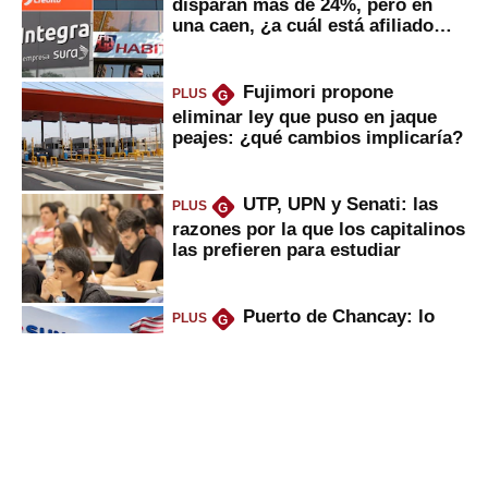
disparan más de 24%, pero en
una caen, ¿a cuál está afiliado
usted?
Fujimori propone
PLUS
G
eliminar ley que puso en jaque
peajes: ¿qué cambios implicaría?
UTP, UPN y Senati: las
PLUS
G
razones por la que los capitalinos
las prefieren para estudiar
Puerto de Chancay: lo
PLUS
G
que trae la marcha blanca por
uso de tecnología de EE.UU. en
mercancías
Keiko anuncia “shock”
PLUS
G
ferroviario: terminar Línea 2 y
ejecutar la 3, 4, 5 y 6; ¿habrá