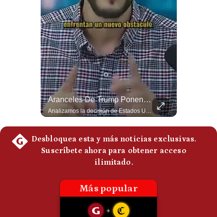
Politica
De
Cookies
Preguntas
Frecuentes
¿Se ROMPEN Las Relaciones Entre Brasil Y Argentina? | Gestión Mundo
Aranceles De Trump Ponen Bajo Presión A Las Exportaciones Del Perú | #EnClaveEconómica
Brasil pidió formalmente que Argentina retire a su embajador tras los cruces verbales entre Javier Milei y Lula da Silva. La crisis bilateral alcanza su punto más crítico en años. #PoliticaLatinoamericana #CrisisDiplomatica #MileiVsLula #BuenosAires #NoticiasDeHoy #Shorts 👉 Suscríbete y activa la campana para no perderte nuestro análisis diario. 🌎 Síguenos en nuestras redes sociales: 📌 Web oficial: https://gestion.pe/mundo/ 📌 LinkedIn: http://bit.ly/3HYIET0 📌 X (Twitter): http://bit.ly/4noZtX9 📌 TikTok: http://bit.ly/4evB6TO
Analizamos la decisión de Estados Unidos de imponer nuevos aranceles a Perú y otros 59 países por presuntos incumplimientos relacionados con el trabajo forzoso. Esta medida amenaza envíos peruanos valorados en más de US$ 5.300 millones, lo que representa casi la mitad de todo lo que el Perú exportó al mercado estadounidense el año pasado. #EconomiaPeru #ExportacionesPeru #DonaldTrump #Aranceles #ComercioExterior #ArancelesTrump #NoticiasPeru #EEUU 👉 Suscríbete y activa la campana para no perderte nuestro análisis diario. 🌎 Síguenos en nuestras redes sociales: 📌 Web oficial: https://gestion.pe/mundo/ 📌 LinkedIn: http://bit.ly/3HYIET0 📌 X (Twitter): http://bit.ly/4noZtX9 📌 TikTok: http://bit.ly/4evB6TO