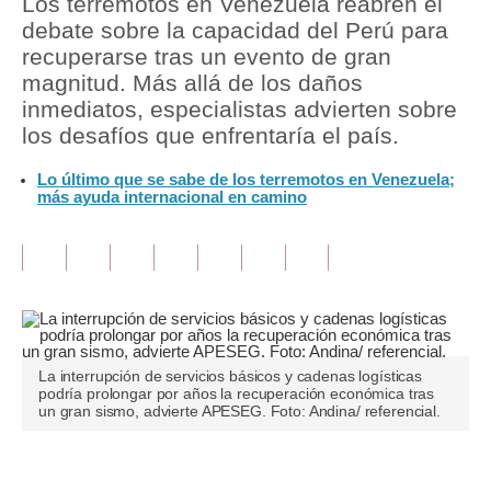
Los terremotos en Venezuela reabren el
debate sobre la capacidad del Perú para
Tu Dinero
recuperarse tras un evento de gran
magnitud. Más allá de los daños
Finanzas Personales
inmediatos, especialistas advierten sobre
Inmobiliarias
los desafíos que enfrentaría el país.
Plus G
Lo último que se sabe de los terremotos en Venezuela;
más ayuda internacional en camino
Opinión
Editorial
Pregunta de hoy
Blogs
La interrupción de servicios básicos y cadenas logísticas
Tendencias
podría prolongar por años la recuperación económica tras
un gran sismo, advierte APESEG. Foto: Andina/ referencial.
Lujo
Viajes
Únete a nuestro canal