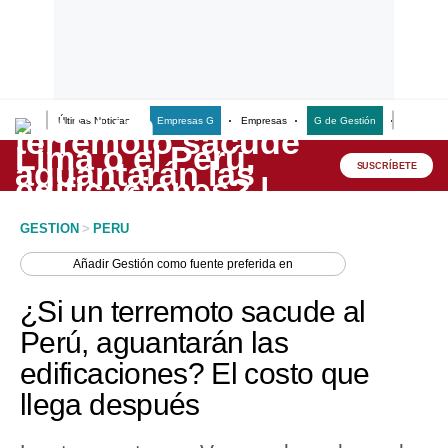
Últimas Noticias
Empresas G
Empresas
G de Gestión
Finanzas
Lo último
Peru Quiosco
SUSCRÍBETE
Portada
GESTION
>
PERU
Empresas
Añadir
Gestión
como fuente preferida en
Management & Empleo
¿Si un terremoto sacude al
Economía
Perú, aguantarán las
edificaciones? El costo que
Mercados
llega después
Perú
Política