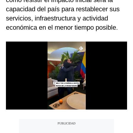
Notas Contratadas
capacidad del país para restablecer sus
servicios, infraestructura y actividad
Podcast
económica en el menor tiempo posible.
Gestión TV
Videos
Fotogalerías
gestion.pe
¿quiénes
Somos?
Términos
Y
Condiciones
Política
De
Privacidad