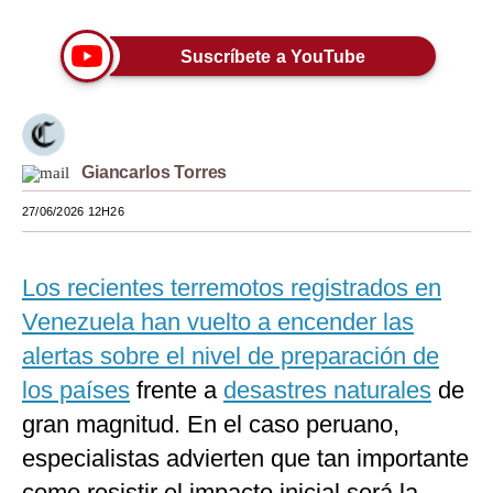
Moda
Suscríbete a YouTube
Estilos
Mundo
EEUU
Giancarlos Torres
México
27/06/2026 12H26
España
Los recientes terremotos registrados en
Internacional
Venezuela han vuelto a encender las
Tecnología
alertas sobre el nivel de preparación de
Club del Suscriptor
los países
frente a
desastres naturales
de
gran magnitud. En el caso peruano,
Mix
especialistas advierten que tan importante
G de Gestión
como resistir el impacto inicial será la