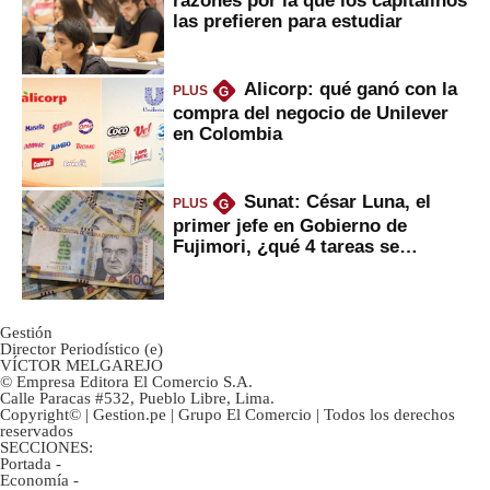
razones por la que los capitalinos
las prefieren para estudiar
Alicorp: qué ganó con la
PLUS
G
compra del negocio de Unilever
en Colombia
Sunat: César Luna, el
PLUS
G
primer jefe en Gobierno de
Fujimori, ¿qué 4 tareas se
marcan urgentes?
Gestión
Director Periodístico (e)
VÍCTOR MELGAREJO
© Empresa Editora El Comercio S.A.
Calle Paracas #532, Pueblo Libre, Lima.
Copyright© | Gestion.pe | Grupo El Comercio | Todos los derechos
reservados
SECCIONES:
Portada
-
Economía
-