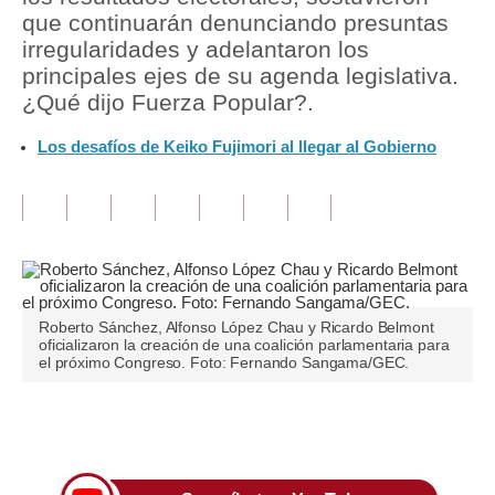
que continuarán denunciando presuntas
Tu Dinero
irregularidades y adelantaron los
principales ejes de su agenda legislativa.
Finanzas Personales
¿Qué dijo Fuerza Popular?.
Inmobiliarias
Los desafíos de Keiko Fujimori al llegar al Gobierno
Plus G
Opinión
Editorial
Pregunta de hoy
Roberto Sánchez, Alfonso López Chau y Ricardo Belmont
oficializaron la creación de una coalición parlamentaria para
Blogs
el próximo Congreso. Foto: Fernando Sangama/GEC.
Tendencias
Únete a nuestro canal
Lujo
Viajes