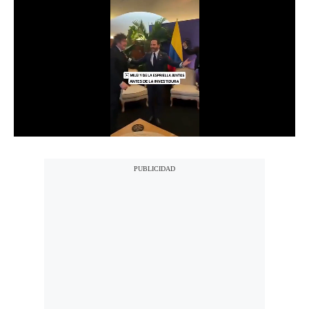
Notas Contratadas
Podcast
Gestión TV
Videos
Fotogalerías
gestion.pe
¿quiénes
Somos?
Términos
Y
Condiciones
Política
De
Privacidad