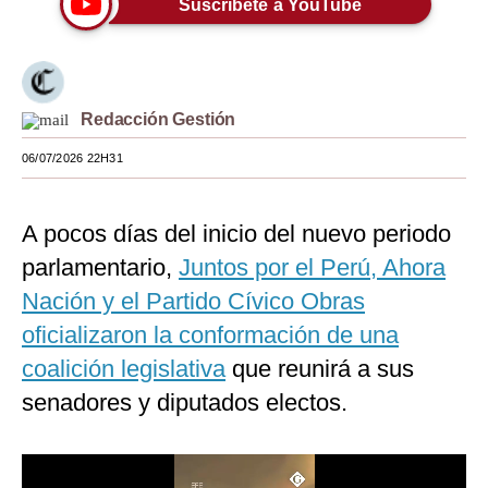
Suscríbete a YouTube
Moda
Estilos
Mundo
Redacción Gestión
06/07/2026 22H31
EEUU
México
A pocos días del inicio del nuevo periodo
España
parlamentario,
Juntos por el Perú, Ahora
Internacional
Nación y el Partido Cívico Obras
oficializaron la conformación de una
Tecnología
coalición legislativa
que reunirá a sus
Club del Suscriptor
senadores y diputados electos.
Mix
G de Gestión