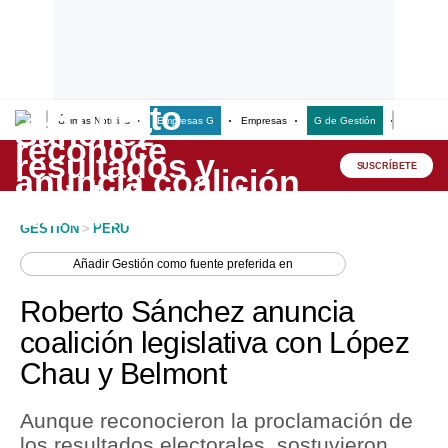
Últimas Noticias
Empresas G
Empresas
G de Gestión
Finanzas
Lo último
Peru Quiosco
SUSCRÍBETE
Portada
GESTION
>
PERU
Empresas
Añadir
Gestión
como fuente preferida en
Management & Empleo
Roberto Sánchez anuncia
Economía
coalición legislativa con López
Chau y Belmont
Mercados
Perú
Aunque reconocieron la proclamación de
los resultados electorales, sostuvieron
Política