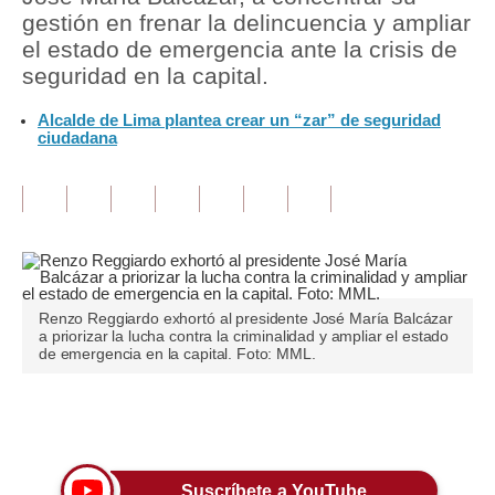
gestión en frenar la delincuencia y ampliar
Tu Dinero
el estado de emergencia ante la crisis de
seguridad en la capital.
Finanzas Personales
Alcalde de Lima plantea crear un “zar” de seguridad
Inmobiliarias
ciudadana
Plus G
Opinión
Editorial
Pregunta de hoy
Renzo Reggiardo exhortó al presidente José María Balcázar
a priorizar la lucha contra la criminalidad y ampliar el estado
Blogs
de emergencia en la capital. Foto: MML.
Tendencias
Únete a nuestro canal
Lujo
Viajes
Suscríbete a YouTube