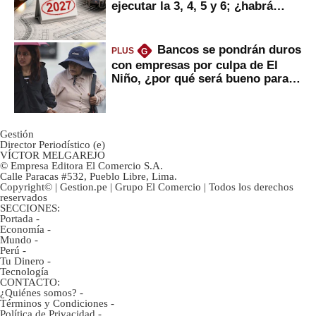
ejecutar la 3, 4, 5 y 6; ¿habrá
avances?
Bancos se pondrán duros
PLUS
G
con empresas por culpa de El
Niño, ¿por qué será bueno para
ahorristas?
Gestión
Director Periodístico (e)
VÍCTOR MELGAREJO
© Empresa Editora El Comercio S.A.
Calle Paracas #532, Pueblo Libre, Lima.
Copyright© | Gestion.pe | Grupo El Comercio | Todos los derechos
reservados
SECCIONES:
Portada
-
Economía
-
Mundo
-
Perú
-
Tu Dinero
-
Tecnología
CONTACTO:
¿Quiénes somos?
-
Términos y Condiciones
-
Política de Privacidad
-