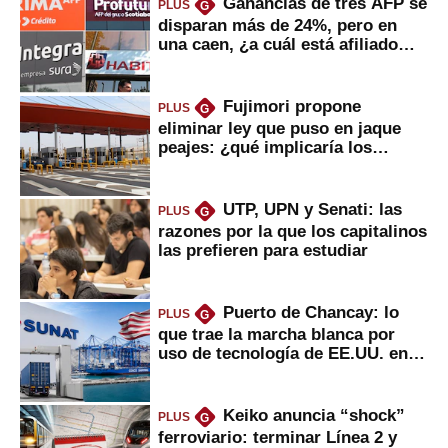
Ganancias de tres AFP se
PLUS
G
disparan más de 24%, pero en
una caen, ¿a cuál está afiliado
usted?
Fujimori propone
PLUS
G
eliminar ley que puso en jaque
peajes: ¿qué implicaría los
usuarios?
UTP, UPN y Senati: las
PLUS
G
razones por la que los capitalinos
las prefieren para estudiar
Puerto de Chancay: lo
PLUS
G
que trae la marcha blanca por
uso de tecnología de EE.UU. en
mercancías
Keiko anuncia “shock”
PLUS
G
ferroviario: terminar Línea 2 y