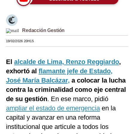
Moda
Estilos
Redacción Gestión
Mundo
19/02/2026 20H15
EEUU
México
El
alcalde de Lima, Renzo Reggiardo
,
España
exhortó al
flamante jefe de Estado,
José María Balcázar,
a colocar la lucha
Internacional
contra la criminalidad como eje central
Tecnología
de su gestión
. En ese marco, pidió
Club del Suscriptor
ampliar el estado de emergencia
en la
capital y avanzar en una reforma
Mix
institucional que articule a todos los
G de Gestión