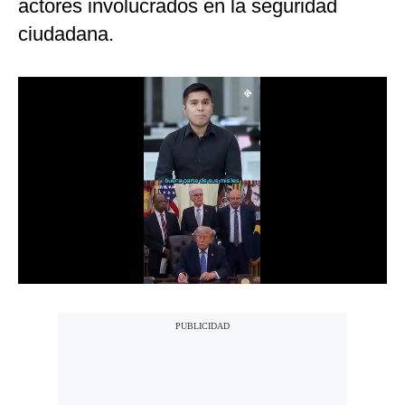
actores involucrados en la seguridad
Notas Contratadas
ciudadana.
Podcast
Gestión TV
Videos
Fotogalerías
gestion.pe
¿quiénes
Somos?
Términos
Y
Condiciones
Política
De
Privacidad