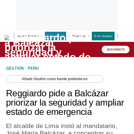
Últimas Noticias
Empresas G
Empresas
G de Gestión
Finanzas
Lo último
Peru Quiosco
SUSCRÍBETE
Portada
GESTION
>
PERU
Empresas
Añadir
Gestión
como fuente preferida en
Management & Empleo
Reggiardo pide a Balcázar
Economía
priorizar la seguridad y ampliar
estado de emergencia
Mercados
Perú
El alcalde de Lima instó al mandatario,
José María Balcázar, a concentrar su
Política