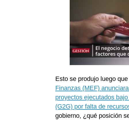
Podcast
Gestión TV
Videos
Fotogalerías
gestion.pe
¿quiénes
Esto se produjo luego que
Somos?
Finanzas (MEF) anunciara 
Términos
Y
proyectos ejecutados bajo
Condiciones
(G2G) por falta de recurso
Política
De
gobierno, ¿qué posición s
Privacidad
Politica