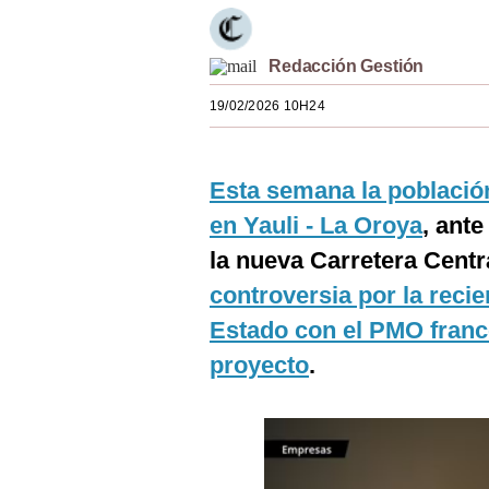
Estilos
Mundo
Redacción Gestión
19/02/2026 10H24
EEUU
México
Esta semana la población
España
en Yauli - La Oroya
, ant
Internacional
la nueva Carretera Centr
Tecnología
controversia por la recie
Estado con el PMO francé
Club del Suscriptor
proyecto
.
Mix
G de Gestión
Notas Contratadas