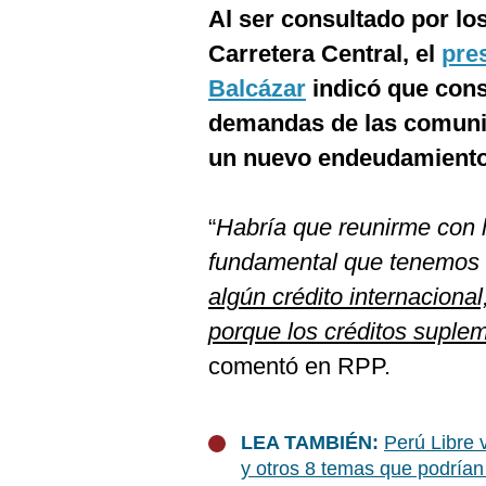
De
Al ser consultado por lo
Cookies
Carretera Central, el
pre
Preguntas
Frecuentes
Balcázar
indicó que cons
demandas de las comunid
un nuevo endeudamient
“
Habría que reunirme con l
fundamental que tenemos 
algún crédito internaciona
porque los créditos suplem
comentó en RPP.
LEA TAMBIÉN:
Perú Libre 
y otros 8 temas que podrían