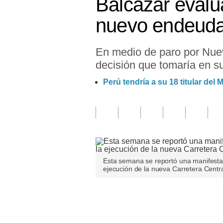
Balcázar evalú
Finanzas Personales
nuevo endeudam
Inmobiliarias
En medio de paro por Nueva
Plus G
decisión que tomaría en su
Opinión
Perú tendría a su 18 titular del 
Editorial
Pregunta de hoy
Blogs
Tendencias
Esta semana se reportó una manifestac
ejecución de la nueva Carretera Centra
Lujo
Viajes
Únete a nuestro canal
Moda