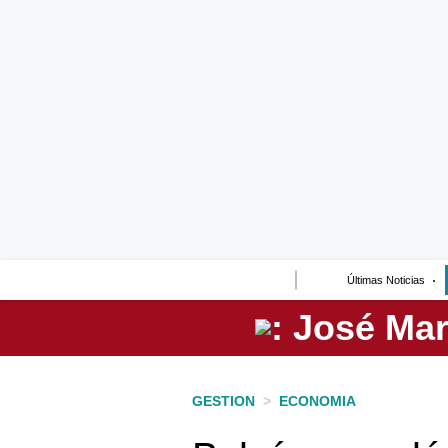
Lo último
Peru Quiosco
Portada
Empresas
Management & Empleo
Economía
Últimas Noticias
Mercados
Perú
Política
GESTION
>
ECONOMIA
Tu Dinero