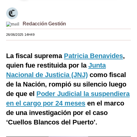
Moda
Estilos
Redacción Gestión
Mundo
26/06/2025 14H49
EEUU
La fiscal suprema
Patricia Benavides
,
México
quien fue restituida por la
Junta
España
Nacional de Justicia (JNJ)
como fiscal
Internacional
de la Nación, rompió su silencio luego
de que el
Poder Judicial la suspendiera
Tecnología
en el cargo por 24 meses
en el marco
Club del Suscriptor
de una investigación por el caso
Mix
‘Cuellos Blancos del Puerto’.
G de Gestión