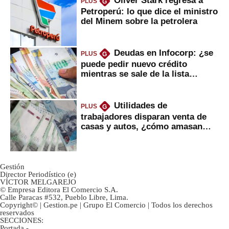
PLUS
G
Petroperú: lo que dice el ministro
del Minem sobre la petrolera
Deudas en Infocorp: ¿se
PLUS
G
puede pedir nuevo crédito
mientras se sale de la lista
negra?
Utilidades de
PLUS
G
trabajadores disparan venta de
casas y autos, ¿cómo amasan
tanta liquidez?
Gestión
Director Periodístico (e)
VÍCTOR MELGAREJO
© Empresa Editora El Comercio S.A.
Calle Paracas #532, Pueblo Libre, Lima.
Copyright© | Gestion.pe | Grupo El Comercio | Todos los derechos
reservados
SECCIONES:
Portada
-