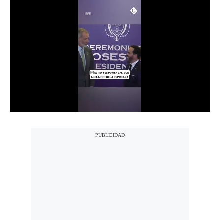
Notas Contratadas
Podcast
Gestión TV
Videos
Fotogalerías
gestion.pe
¿quiénes
Somos?
Términos
Y
Condiciones
Política
De
Privacidad