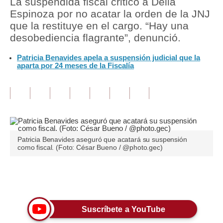
La suspendida fiscal criticó a Delia
Espinoza por no acatar la orden de la JNJ
Tu Dinero
que la restituye en el cargo. “Hay una
desobediencia flagrante”, denunció.
Finanzas Personales
Patricia Benavides apela a suspensión judicial que la
Inmobiliarias
aparta por 24 meses de la Fiscalía
Plus G
Opinión
Editorial
Pregunta de hoy
Patricia Benavides aseguró que acatará su suspensión
como fiscal. (Foto: César Bueno / @photo.gec)
Blogs
Tendencias
Únete a nuestro canal
Lujo
Suscríbete a YouTube
Viajes