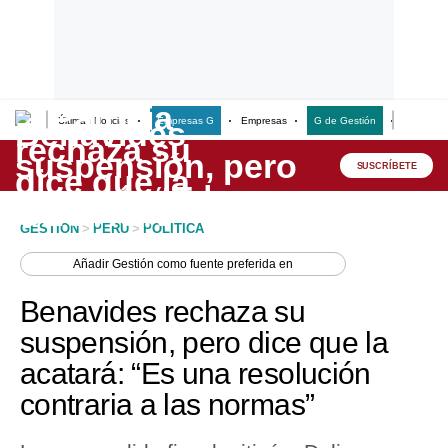
Últimas Noticias
Empresas G
Empresas
G de Gestión
Finanzas
Lo último
Peru Quiosco
SUSCRÍBETE
Portada
GESTION
>
PERU
>
POLITICA
Empresas
Añadir
Gestión
como fuente preferida en
Management & Empleo
Benavides rechaza su
Economía
suspensión, pero dice que la
acatará: “Es una resolución
Mercados
contraria a las normas”
Perú
Política