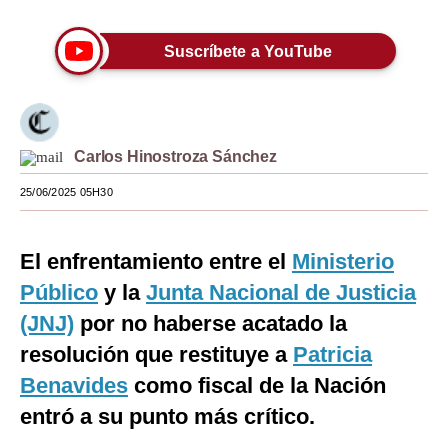
Moda
Suscríbete a YouTube
Estilos
Mundo
EEUU
Carlos Hinostroza Sánchez
México
25/06/2025 05H30
España
El enfrentamiento entre el
Ministerio
Internacional
Público
y la
Junta Nacional de Justicia
Tecnología
(JNJ)
por no haberse acatado la
Club del Suscriptor
resolución que restituye a
Patricia
Benavides
como fiscal de la Nación
Mix
entró a su punto más crítico.
G de Gestión