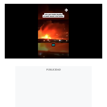
Notas Contratadas
Podcast
Gestión TV
Videos
Fotogalerías
gestion.pe
¿quiénes
Somos?
Términos
Y
Condiciones
Política
De
Privacidad