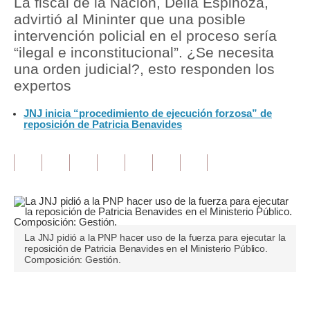
La fiscal de la Nación, Delia Espinoza,
advirtió al Mininter que una posible
Tu Dinero
intervención policial en el proceso sería
“ilegal e inconstitucional”. ¿Se necesita
Finanzas Personales
una orden judicial?, esto responden los
Inmobiliarias
expertos
Plus G
JNJ inicia “procedimiento de ejecución forzosa” de
reposición de Patricia Benavides
Opinión
Editorial
Pregunta de hoy
Blogs
La JNJ pidió a la PNP hacer uso de la fuerza para ejecutar la
Tendencias
reposición de Patricia Benavides en el Ministerio Público.
Composición: Gestión.
Lujo
Viajes
Únete a nuestro canal