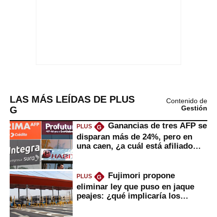
LAS MÁS LEÍDAS DE PLUS
Contenido de
G
Gestión
Ganancias de tres AFP se
PLUS
G
disparan más de 24%, pero en
una caen, ¿a cuál está afiliado
usted?
Fujimori propone
PLUS
G
eliminar ley que puso en jaque
peajes: ¿qué implicaría los
usuarios?