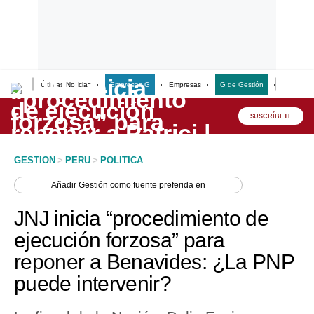
Últimas Noticias
Empresas G
Empresas
G de Gestión
Finanzas
Lo último
Peru Quiosco
SUSCRÍBETE
Portada
GESTION
>
PERU
>
POLITICA
Empresas
Añadir
Gestión
como fuente preferida en
Management & Empleo
JNJ inicia “procedimiento de
Economía
ejecución forzosa” para
reponer a Benavides: ¿La PNP
Mercados
puede intervenir?
Perú
Política