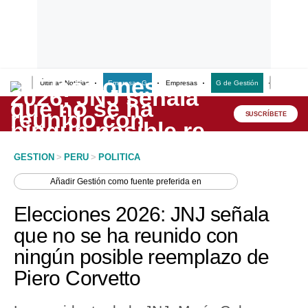
Últimas Noticias
Empresas G
Empresas
G de Gestión
Finanzas
Lo último
Peru Quiosco
SUSCRÍBETE
Portada
GESTION
>
PERU
>
POLITICA
Empresas
Añadir
Gestión
como fuente preferida en
Management & Empleo
Elecciones 2026: JNJ señala
Economía
que no se ha reunido con
ningún posible reemplazo de
Mercados
Piero Corvetto
Perú
Política