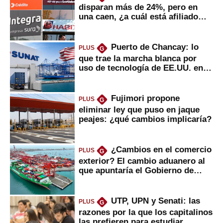
disparan más de 24%, pero en
una caen, ¿a cuál está afiliado
usted?
Puerto de Chancay: lo
PLUS
G
que trae la marcha blanca por
uso de tecnología de EE.UU. en
mercancías
Fujimori propone
PLUS
G
eliminar ley que puso en jaque
peajes: ¿qué cambios implicaría?
¿Cambios en el comercio
PLUS
G
exterior? El cambio aduanero al
que apuntaría el Gobierno de
Fujimori
UTP, UPN y Senati: las
PLUS
G
razones por la que los capitalinos
las prefieren para estudiar