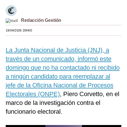
Moda
Estilos
Redacción Gestión
19/04/2026 20H00
Mundo
EEUU
La Junta Nacional de Justicia (JNJ), a
México
través de un comunicado, informó este
España
domingo que no ha contactado ni recibido
a ningún candidato para reemplazar al
Internacional
jefe de la Oficina Nacional de Procesos
Tecnología
Electorales (ONPE)
, Piero Corvetto, en el
Club del Suscriptor
marco de la investigación contra el
funcionario electoral.
Mix
G de Gestión