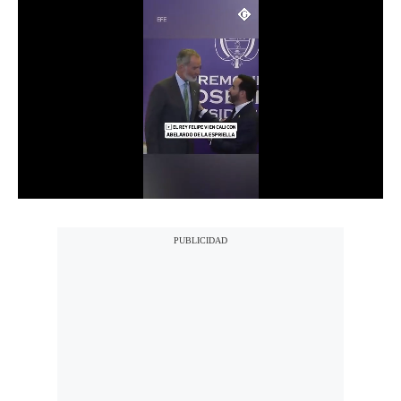
Notas Contratadas
Podcast
Gestión TV
Videos
Fotogalerías
gestion.pe
¿quiénes
Somos?
Términos
Y
Condiciones
Política
De
Privacidad