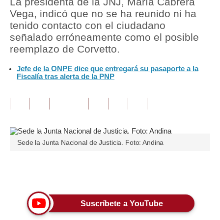
La presidenta de la JNJ, María Cabrera
Vega, indicó que no se ha reunido ni ha
Tu Dinero
tenido contacto con el ciudadano
señalado erróneamente como el posible
Finanzas Personales
reemplazo de Corvetto.
Inmobiliarias
Jefe de la ONPE dice que entregará su pasaporte a la
Fiscalía tras alerta de la PNP
Plus G
Opinión
Editorial
Pregunta de hoy
Sede la Junta Nacional de Justicia. Foto: Andina
Blogs
Únete a nuestro canal
Tendencias
Lujo
Suscríbete a YouTube
Viajes