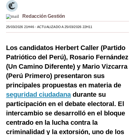
Moda
Redacción Gestión
Estilos
25/03/2026 21H46
- ACTUALIZADO A 25/03/2026 22H11
Mundo
EEUU
Los candidatos Herbert Caller (Partido
Patriótico del Perú), Rosario Fernández
México
(Un Camino Diferente) y Mario Vizcarra
España
(Perú Primero) presentaron sus
Internacional
principales propuestas en materia de
seguridad ciudadana
Tecnología
durante su
participación en el debate electoral. El
Club del Suscriptor
intercambio se desarrolló en el bloque
Mix
centrado en la lucha contra la
G de Gestión
criminalidad y la extorsión, uno de los