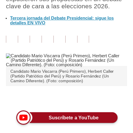
clave de cara a las elecciones 2026.
Tu Dinero
Tercera jornada del Debate Presidencial: sigue los
detalles EN VIVO
Finanzas Personales
Inmobiliarias
Plus G
Opinión
Editorial
Candidato Mario Viscarra (Perú Primero), Herbert Caller
(Partido Patriótico del Perú) y Rosario Fernández (Un
Camino Diferente). (Foto: composición)
Pregunta de hoy
Blogs
Únete a nuestro canal
Tendencias
Suscríbete a YouTube
Lujo
Viajes