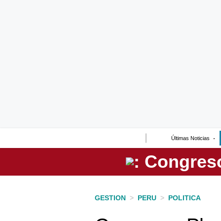
Lo último
Peru Quiosco
Portada
Empresas
Management & Empleo
Economía
Últimas Noticias
Mercados
Perú
Política
GESTION
>
PERU
>
POLITICA
Tu Dinero