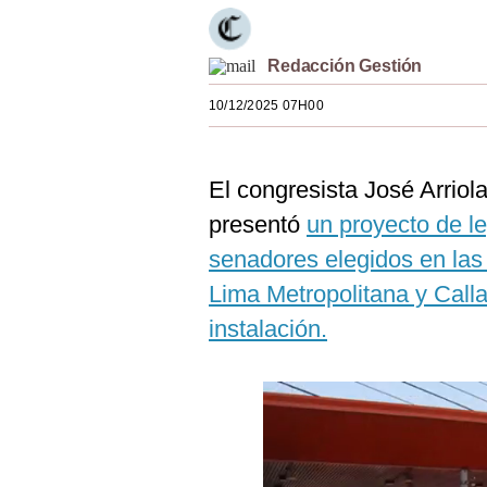
Estilos
Mundo
Redacción Gestión
10/12/2025 07H00
EEUU
México
El congresista José Arrio
España
presentó
un proyecto de le
Internacional
senadores elegidos en las
Tecnología
Lima Metropolitana y Calla
instalación.
Club del Suscriptor
Mix
G de Gestión
Notas Contratadas