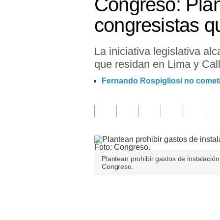
Congreso: Plant
Finanzas Personales
congresistas q
Inmobiliarias
La iniciativa legislativa 
Plus G
que residan en Lima y Cal
Opinión
Fernando Rospigliosi no cometi
Editorial
Pregunta de hoy
Blogs
Tendencias
Plantean prohibir gastos de instalació
Congreso.
Lujo
Viajes
Únete a nuestro canal
Moda