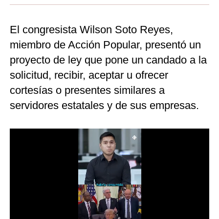
Moda
El congresista Wilson Soto Reyes,
Estilos
miembro de Acción Popular, presentó un
Mundo
proyecto de ley que pone un candado a la
solicitud, recibir, aceptar u ofrecer
EEUU
cortesías o presentes similares a
México
servidores estatales y de sus empresas.
España
Internacional
Tecnología
Club del Suscriptor
Mix
G de Gestión