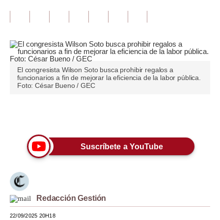
Tu Dinero
Finanzas Personales
Inmobiliarias
El congresista Wilson Soto busca prohibir regalos a
Plus G
funcionarios a fin de mejorar la eficiencia de la labor pública.
Foto: César Bueno / GEC
Opinión
Editorial
Únete a nuestro canal
Pregunta de hoy
Suscríbete a YouTube
Blogs
Tendencias
Lujo
Redacción Gestión
Viajes
22/09/2025 20H18