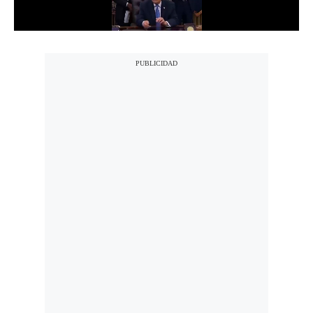
Notas Contratadas
Podcast
Gestión TV
Videos
Fotogalerías
gestion.pe
¿quiénes
Somos?
Términos
Y
Condiciones
Política
De
Privacidad