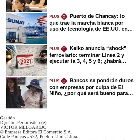
Puerto de Chancay: lo
PLUS
G
que trae la marcha blanca por
uso de tecnología de EE.UU. en
mercancías
Keiko anuncia “shock”
PLUS
G
ferroviario: terminar Línea 2 y
ejecutar la 3, 4, 5 y 6; ¿habrá
avances?
Bancos se pondrán duros
PLUS
G
con empresas por culpa de El
Niño, ¿por qué será bueno para
ahorristas?
Gestión
Director Periodístico (e)
VÍCTOR MELGAREJO
© Empresa Editora El Comercio S.A.
Calle Paracas #532, Pueblo Libre, Lima.