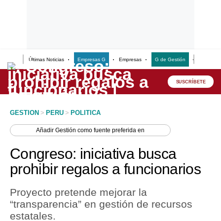
Últimas Noticias
Empresas G
Empresas
G de Gestión
Finanzas
Lo último
Peru Quiosco
SUSCRÍBETE
Portada
GESTION
>
PERU
>
POLITICA
Empresas
Añadir
Gestión
como fuente preferida en
Management & Empleo
Congreso: iniciativa busca
Economía
prohibir regalos a funcionarios
Mercados
Proyecto pretende mejorar la
Perú
“transparencia” en gestión de recursos
estatales.
Política