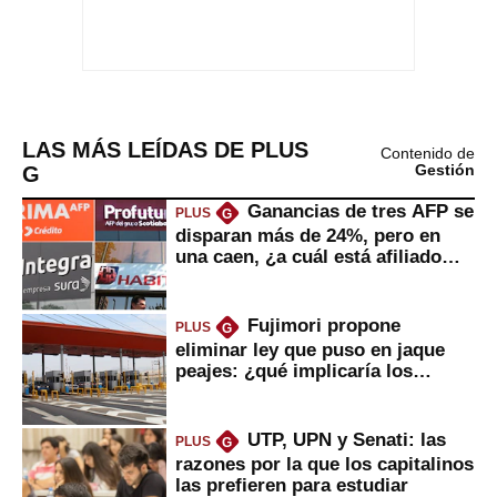
LAS MÁS LEÍDAS DE PLUS
Contenido de
G
Gestión
Ganancias de tres AFP se
PLUS
G
disparan más de 24%, pero en
una caen, ¿a cuál está afiliado
usted?
Fujimori propone
PLUS
G
eliminar ley que puso en jaque
peajes: ¿qué implicaría los
usuarios?
UTP, UPN y Senati: las
PLUS
G
razones por la que los capitalinos
las prefieren para estudiar