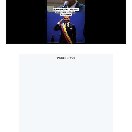
Notas Contratadas
Podcast
Gestión TV
Videos
Fotogalerías
gestion.pe
¿quiénes
Somos?
Términos
Y
Condiciones
Política
De
Privacidad