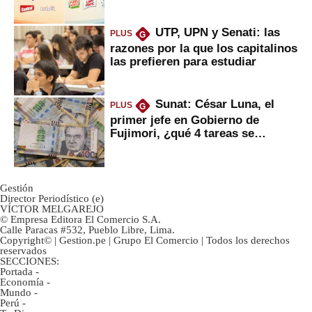
UTP, UPN y Senati: las
PLUS
G
razones por la que los capitalinos
las prefieren para estudiar
Sunat: César Luna, el
PLUS
G
primer jefe en Gobierno de
Fujimori, ¿qué 4 tareas se
marcan urgentes?
Gestión
Director Periodístico (e)
VÍCTOR MELGAREJO
© Empresa Editora El Comercio S.A.
Calle Paracas #532, Pueblo Libre, Lima.
Copyright© | Gestion.pe | Grupo El Comercio | Todos los derechos
reservados
SECCIONES:
Portada
-
Economía
-
Mundo
-
Perú
-