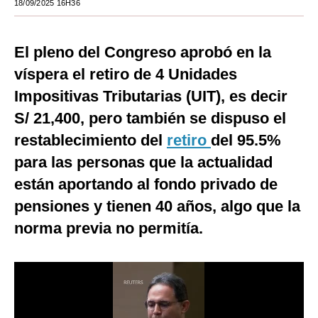
18/09/2025 16H36
Moda
El pleno del Congreso aprobó en la
Estilos
víspera el retiro de 4 Unidades
Mundo
Impositivas Tributarias (UIT), es decir
EEUU
S/ 21,400, pero también se dispuso el
México
restablecimiento del
retiro
del 95.5%
para las personas que la actualidad
España
están aportando al fondo privado de
Internacional
pensiones y tienen 40 años, algo que la
Tecnología
norma previa no permitía.
Club del Suscriptor
Mix
G de Gestión