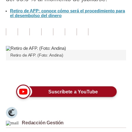
Retiro de AFP: conoce cómo será el procedimiento para
Tu Dinero
el desembolso del dinero
Finanzas Personales
Inmobiliarias
Plus G
Retiro de AFP. (Foto: Andina)
Opinión
Editorial
Únete a nuestro canal
Pregunta de hoy
Suscríbete a YouTube
Blogs
Tendencias
Lujo
Redacción Gestión
Viajes