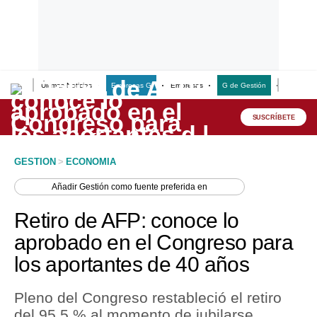
Últimas Noticias
Empresas G
Empresas
G de Gestión
Finanzas
Lo último
Peru Quiosco
SUSCRÍBETE
Portada
GESTION
>
ECONOMIA
Empresas
Añadir
Gestión
como fuente preferida en
Management & Empleo
Retiro de AFP: conoce lo
Economía
aprobado en el Congreso para
los aportantes de 40 años
Mercados
Perú
Pleno del Congreso restableció el retiro
del 95.5 % al momento de jubilarse.
Política