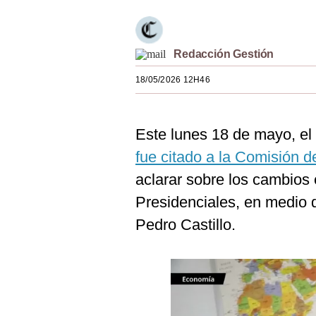
Estilos
Mundo
Redacción Gestión
EEUU
18/05/2026 12H46
México
España
Este lunes 18 de mayo, el 
fue citado a la Comisión d
Internacional
aclarar sobre los cambios
Tecnología
Presidenciales, en medio d
Club del Suscriptor
Pedro Castillo.
Mix
G de Gestión
Notas Contratadas