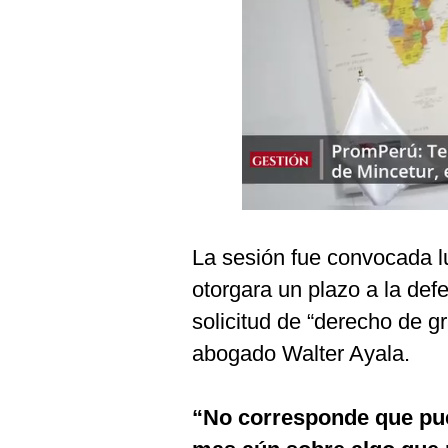
Podcast
Gestión TV
Videos
Fotogalerías
gestion.pe
La sesión fue convocada 
¿quiénes
Somos?
otorgara un plazo a la def
Términos
solicitud de “derecho de g
Y
Condiciones
abogado Walter Ayala.
Política
De
Privacidad
“No corresponde que pue
Politica