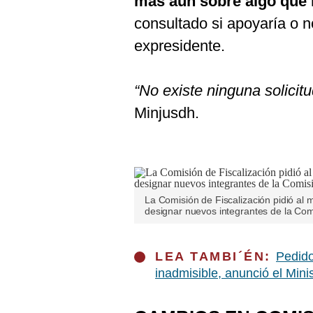
mas aún sobre algo que 
De
Cookies
consultado si apoyaría o n
Preguntas
expresidente.
Frecuentes
“No existe ninguna solicitu
Minjusdh.
La Comisión de Fiscalización pidió al mi
designar nuevos integrantes de la Com
LEA TAMBI´ÉN:
Pedido
inadmisible, anunció el Minis