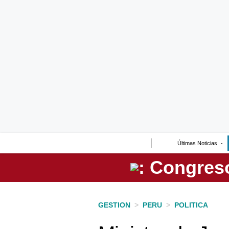
Lo último
Peru Quiosco
Portada
Empresas
Management & Empleo
Economía
Últimas Noticias
Mercados
Perú
Política
GESTION
>
PERU
>
POLITICA
Tu Dinero