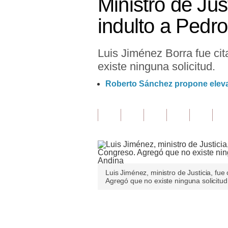
Ministro de Jus
Finanzas Personales
indulto a Pedro
Inmobiliarias
Luis Jiménez Borra fue ci
Plus G
existe ninguna solicitud.
Opinión
Roberto Sánchez propone elevar
Editorial
Pregunta de hoy
Blogs
Tendencias
Luis Jiménez, ministro de Justicia, fue
Lujo
Agregó que no existe ninguna solicitud 
Viajes
Únete a nuestro canal
Moda