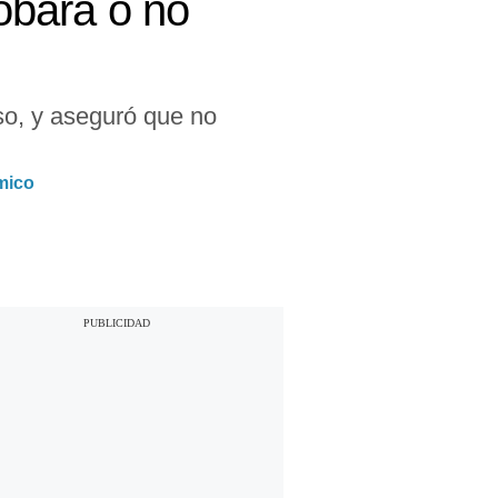
robará o no
so, y aseguró que no
mico