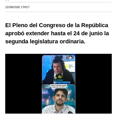
12/06/2026 17H27
Moda
Estilos
El Pleno del Congreso de la República
Mundo
aprobó extender hasta el 24 de junio la
EEUU
segunda legislatura ordinaria.
México
España
Internacional
Tecnología
Club del Suscriptor
Mix
G de Gestión