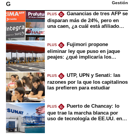
G
Gestión
Ganancias de tres AFP se
PLUS
G
disparan más de 24%, pero en
una caen, ¿a cuál está afiliado
usted?
Fujimori propone
PLUS
G
eliminar ley que puso en jaque
peajes: ¿qué implicaría los
usuarios?
UTP, UPN y Senati: las
PLUS
G
razones por la que los capitalinos
las prefieren para estudiar
Puerto de Chancay: lo
PLUS
G
que trae la marcha blanca por
uso de tecnología de EE.UU. en
mercancías