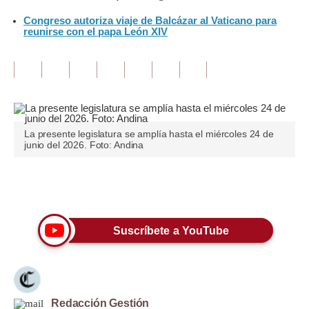
Congreso autoriza viaje de Balcázar al Vaticano para
Tu Dinero
reunirse con el papa León XIV
Finanzas Personales
Inmobiliarias
Plus G
La presente legislatura se amplía hasta el miércoles 24 de
Opinión
junio del 2026. Foto: Andina
Editorial
Únete a nuestro canal
Pregunta de hoy
Blogs
Suscríbete a YouTube
Tendencias
Lujo
Viajes
Redacción Gestión