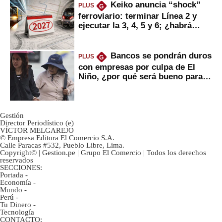
Keiko anuncia “shock”
PLUS
G
ferroviario: terminar Línea 2 y
ejecutar la 3, 4, 5 y 6; ¿habrá
avances?
Bancos se pondrán duros
PLUS
G
con empresas por culpa de El
Niño, ¿por qué será bueno para
ahorristas?
Gestión
Director Periodístico (e)
VÍCTOR MELGAREJO
© Empresa Editora El Comercio S.A.
Calle Paracas #532, Pueblo Libre, Lima.
Copyright© | Gestion.pe | Grupo El Comercio | Todos los derechos
reservados
SECCIONES:
Portada
-
Economía
-
Mundo
-
Perú
-
Tu Dinero
-
Tecnología
CONTACTO: