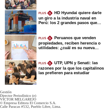
2022
HD Hyundai quiere darle
PLUS
G
un giro a la industria naval en
Perú: los 2 grandes pasos que
daría
Peruanos que venden
PLUS
G
propiedades, reciben herencia o
utilidades: ¿cuál es su nueva
inversión clave?
UTP, UPN y Senati: las
PLUS
G
razones por la que los capitalinos
las prefieren para estudiar
Gestión
Director Periodístico (e)
VÍCTOR MELGAREJO
© Empresa Editora El Comercio S.A.
Calle Paracas #532, Pueblo Libre, Lima.