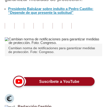
Presidente Balcázar sobre indulto a Pedro Castillo:
Tu Dinero
“Depende de que presente la solicitud”
Finanzas Personales
Inmobiliarias
Plus G
Opinión
Cambian norma de notificaciones para garantizar medidas
de protección. Foto: Congreso.
Editorial
Pregunta de hoy
Únete a nuestro canal
Blogs
Suscríbete a YouTube
Tendencias
Lujo
Viajes
Redacción Gestión