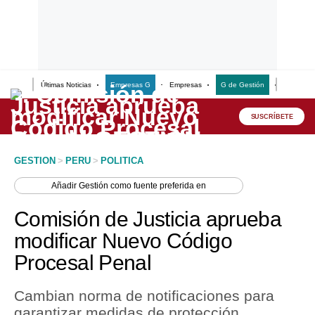
Últimas Noticias
Empresas G
Empresas
G de Gestión
Finanzas
Lo último
Peru Quiosco
SUSCRÍBETE
Portada
GESTION
>
PERU
>
POLITICA
Empresas
Añadir
Gestión
como fuente preferida en
Management & Empleo
Comisión de Justicia aprueba
Economía
modificar Nuevo Código
Procesal Penal
Mercados
Perú
Cambian norma de notificaciones para
garantizar medidas de protección.
Política