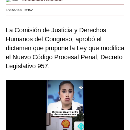
Moda
13/05/2026 19H52
Estilos
La Comisión de Justicia y Derechos
Mundo
Humanos del Congreso, aprobó el
EEUU
dictamen que propone la Ley que modifica
México
el Nuevo Código Procesal Penal, Decreto
Legislativo 957.
España
Internacional
Tecnología
Club del Suscriptor
Mix
G de Gestión