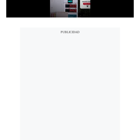
Notas Contratadas
Podcast
Gestión TV
Videos
Fotogalerías
gestion.pe
¿quiénes
Somos?
Términos
Y
Condiciones
Política
De
Privacidad