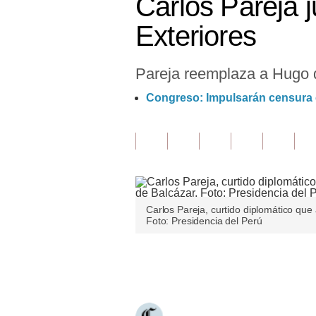
Carlos Pareja 
Finanzas Personales
Exteriores
Inmobiliarias
Pareja reemplaza a Hugo d
Plus G
Congreso: Impulsarán censura c
Opinión
Editorial
Pregunta de hoy
Blogs
Carlos Pareja, curtido diplomático que 
Tendencias
Foto: Presidencia del Perú
Lujo
Únete a nuestro canal
Viajes
Moda