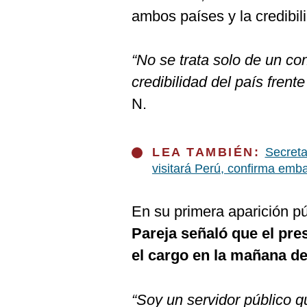
De
Cookies
ambos países y la credibil
Preguntas
Frecuentes
“No se trata solo de un con
credibilidad del país frent
N.
LEA TAMBIÉN:
Secreta
visitará Perú, confirma emb
En su primera aparición púb
Pareja señaló que el pre
el cargo en la mañana de 
“Soy un servidor público q