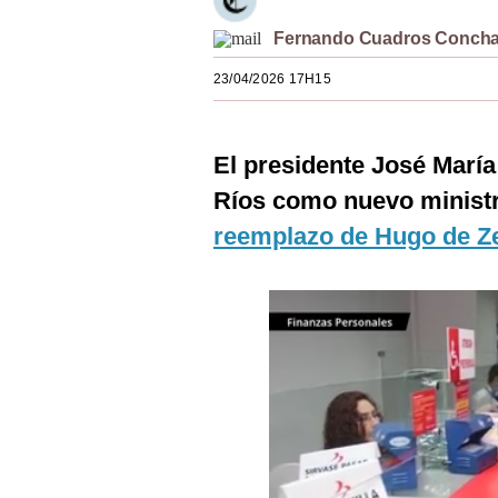
Estilos
Fernando Cuadros Conch
Mundo
23/04/2026 17H15
EEUU
México
El presidente José María
Ríos como nuevo ministr
España
reemplazo de Hugo de Ze
Internacional
Tecnología
Club del Suscriptor
Mix
G de Gestión
Notas Contratadas