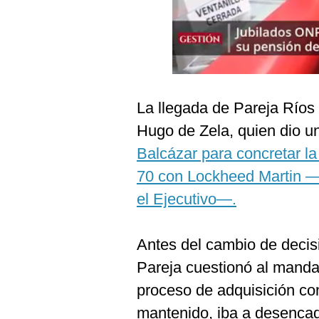
Podcast
Gestión TV
Videos
Fotogalerías
La llegada de Pareja Ríos a
Hugo de Zela, quien dio u
Balcázar para concretar l
gestion.pe
70 con Lockheed Martin —l
¿quiénes
Somos?
el Ejecutivo—.
Términos
Y
Condiciones
Antes del cambio de decis
Política
Pareja cuestionó al mandat
De
Privacidad
proceso de adquisición co
Politica
mantenido, iba a desenca