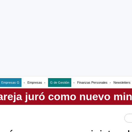
Empresas G
Empresas
G de Gestión
Finanzas Personales
Newsletters