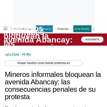
Últimas Noticias
Empresas G
Empresas
G de Gestión
Finanzas
Lo último
Peru Quiosco
SUSCRÍBETE
Portada
GESTION
>
PERU
Empresas
Añadir
Gestión
como fuente preferida en
Management & Empleo
Mineros informales bloquean la
Economía
avenida Abancay: las
consecuencias penales de su
Mercados
protesta
Perú
Política