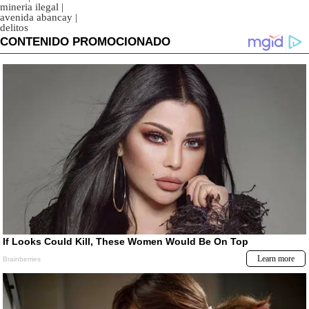
mineria ilegal
|
avenida abancay
|
delitos