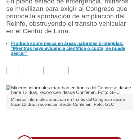
En pleno estado de emergencia, mineros
se movilizan para exigir al Congreso que
Tu Dinero
priorice la aprobación de ampliación del
Reinfo, obstruyendo el tránsito vehicular
Finanzas Personales
en el Centro de Lima.
Inmobiliarias
Produce sobre pesca en áreas naturales protegidas:
“Mientras haya evidencia científica o cuota, se puede
Plus G
pescar”
Opinión
Editorial
Pregunta de hoy
Blogs
Mineros informales marchan en frontis del Congreso desde
hace 12 días, reconocen desde Confemin. Foto: GEC
Tendencias
Lujo
Únete a nuestro canal
Viajes