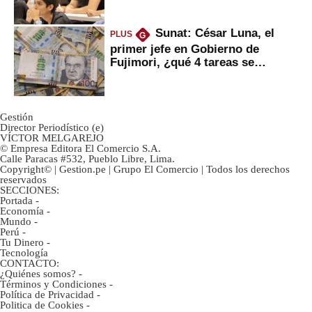
Sunat: César Luna, el
PLUS
G
primer jefe en Gobierno de
Fujimori, ¿qué 4 tareas se
marcan urgentes?
Gestión
Director Periodístico (e)
VÍCTOR MELGAREJO
© Empresa Editora El Comercio S.A.
Calle Paracas #532, Pueblo Libre, Lima.
Copyright© | Gestion.pe | Grupo El Comercio | Todos los derechos
reservados
SECCIONES:
Portada
-
Economía
-
Mundo
-
Perú
-
Tu Dinero
-
Tecnología
CONTACTO:
¿Quiénes somos?
-
Términos y Condiciones
-
Política de Privacidad
-
Politica de Cookies
-