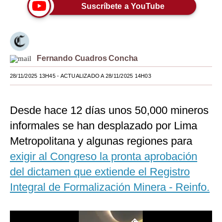
Suscríbete a YouTube
Moda
Estilos
Mundo
Fernando Cuadros Concha
EEUU
28/11/2025 13H45
- ACTUALIZADO A 28/11/2025 14H03
México
Desde hace 12 días unos 50,000 mineros
España
informales se han desplazado por Lima
Internacional
Metropolitana y algunas regiones para
Tecnología
exigir al Congreso la pronta aprobación
del dictamen que extiende el Registro
Club del Suscriptor
Integral de Formalización Minera - Reinfo.
Mix
G de Gestión