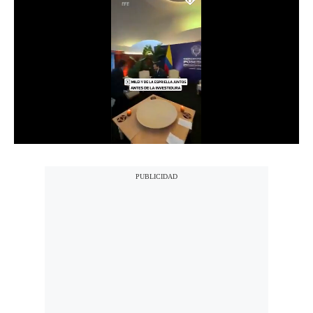
Notas Contratadas
Podcast
Gestión TV
Videos
Fotogalerías
gestion.pe
¿quiénes
Somos?
Términos
Y
Condiciones
Política
De
Privacidad