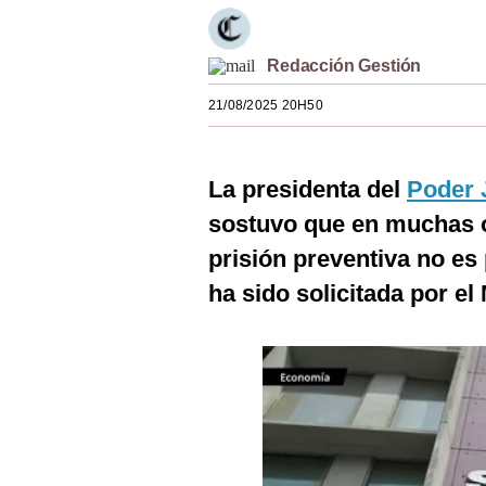
Estilos
Mundo
Redacción Gestión
21/08/2025 20H50
EEUU
México
La presidenta del
Poder 
España
sostuvo que en muchas o
Internacional
prisión preventiva no es
Tecnología
ha sido solicitada por el 
Club del Suscriptor
Mix
G de Gestión
Notas Contratadas