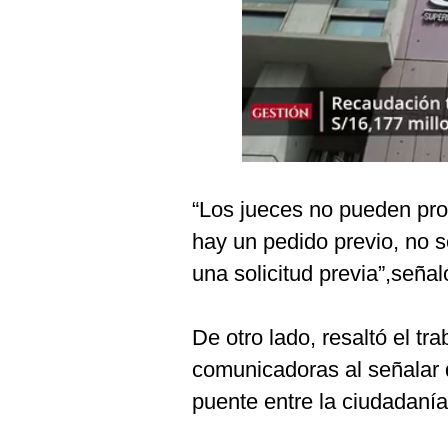
Podcast
Gestión TV
Videos
Fotogalerías
“Los jueces no pueden pror
gestion.pe
hay un pedido previo, no 
¿quiénes
una solicitud previa”,seña
Somos?
Términos
Y
De otro lado, resaltó el t
Condiciones
comunicadoras al señalar 
Política
De
puente entre la ciudadanía
Privacidad
Politica