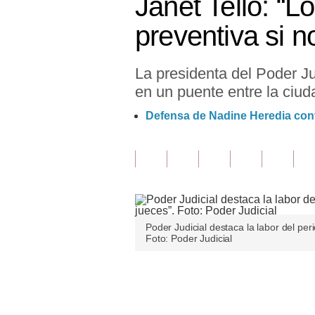
Janet Tello: “L
Finanzas Personales
preventiva si n
Inmobiliarias
La presidenta del Poder Jud
Plus G
en un puente entre la ciud
Opinión
Defensa de Nadine Heredia confí
Editorial
Pregunta de hoy
Blogs
Tendencias
Poder Judicial destaca la labor del per
Foto: Poder Judicial
Lujo
Viajes
Únete a nuestro canal
Moda