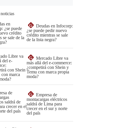
 noticias
G
Deudas en Infocorp:
¿se puede pedir nuevo
crédito mientras se sale
de la lista negra?
G
Mercado Libre va
más allá del e-commerce:
¿competirá con Shein y
Temu con marca propia
moda?
G
Empresa de
montacargas eléctricos
saldrá de Lima para
crecer en el sur y norte
del país