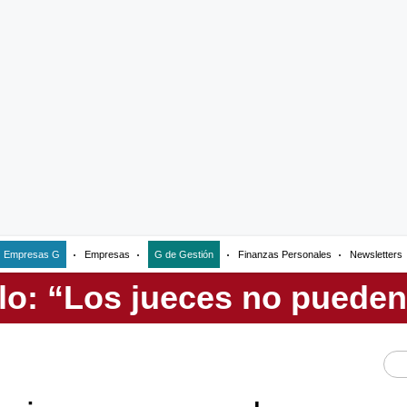
Empresas G
Empresas
G de Gestión
Finanzas Personales
Newsletters