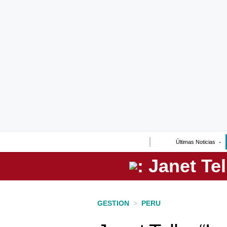
Lo último
Peru Quiosco
Portada
Empresas
Management & Empleo
Economía
Últimas Noticias
Mercados
Perú
Política
GESTION
>
PERU
Tu Dinero