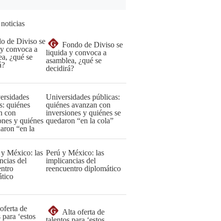
 noticias
G
Fondo de Diviso se
liquida y convoca a
asamblea, ¿qué se
decidirá?
Universidades públicas:
quiénes avanzan con
inversiones y quiénes se
quedaron “en la cola”
Perú y México: las
implicancias del
reencuentro diplomático
G
Alta oferta de
talentos para ‘estos