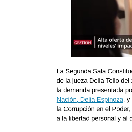
Podcast
Gestión TV
Videos
Fotogalerías
gestion.pe
La Segunda Sala Constituc
¿quiénes
de la jueza Delia Tello del
Somos?
la demanda presentada po
Términos
Y
Nación, Delia Espinoza
, y
Condiciones
la Corrupción en el Poder,
Política
De
a la libertad personal y al
Privacidad
Politica