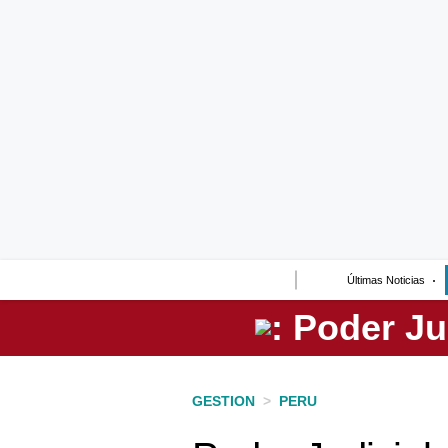
Lo último
Peru Quiosco
Portada
Empresas
Management & Empleo
Economía
Últimas Noticias
Mercados
Perú
Política
GESTION
>
PERU
Tu Dinero