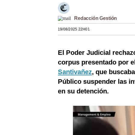
Estilos
Mundo
Redacción Gestión
19/08/2025 22H01
EEUU
México
El Poder Judicial recha
España
corpus presentado por el
Internacional
Santivañez
, que buscaba
Tecnología
Público suspender las in
en su detención.
Club del Suscriptor
Mix
G de Gestión
Notas Contratadas