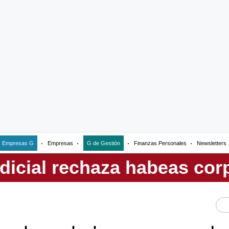
Empresas G
Empresas
G de Gestión
Finanzas Personales
Newsletters