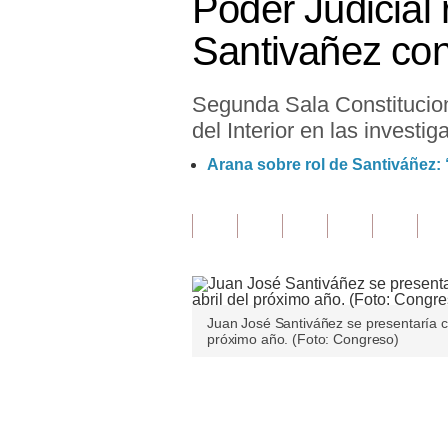
Poder Judicial
Finanzas Personales
Santivañez cont
Inmobiliarias
Segunda Sala Constituciona
Plus G
del Interior en las investi
Opinión
Arana sobre rol de Santiváñez: 
Editorial
Pregunta de hoy
Blogs
Tendencias
Juan José Santiváñez se presentaría c
próximo año. (Foto: Congreso)
Lujo
Viajes
Únete a nuestro canal
Moda