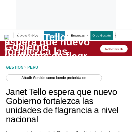
Últimas Noticias
Empresas G
Empresas
G de Gestión
Finanzas
Lo último
Peru Quiosco
SUSCRÍBETE
Portada
GESTION
>
PERU
Empresas
Añadir
Gestión
como fuente preferida en
Management & Empleo
Janet Tello espera que nuevo
Economía
Gobierno fortalezca las
unidades de flagrancia a nivel
Mercados
nacional
Perú
Política