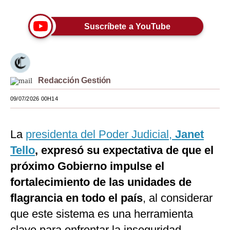
Moda
Suscríbete a YouTube
Estilos
Mundo
EEUU
Redacción Gestión
México
09/07/2026 00H14
España
La
presidenta del Poder Judicial,
Janet
Internacional
Tello
, expresó su expectativa de que el
Tecnología
próximo Gobierno impulse el
Club del Suscriptor
fortalecimiento de las unidades de
flagrancia en todo el país
, al considerar
Mix
que este sistema es una herramienta
G de Gestión
clave para enfrentar la inseguridad