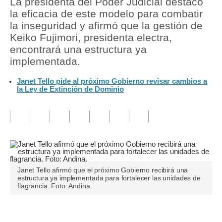
La presidenta del Poder Judicial destacó
la eficacia de este modelo para combatir
Tu Dinero
la inseguridad y afirmó que la gestión de
Keiko Fujimori, presidenta electra,
Finanzas Personales
encontrará una estructura ya
Inmobiliarias
implementada.
Plus G
Janet Tello pide al próximo Gobierno revisar cambios a
la Ley de Extinción de Dominio
Opinión
Editorial
Pregunta de hoy
Blogs
Janet Tello afirmó que el próximo Gobierno recibirá una
Tendencias
estructura ya implementada para fortalecer las unidades de
flagrancia. Foto: Andina.
Lujo
Viajes
Únete a nuestro canal