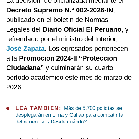
La decisión fue oficializada mediante el
Decreto Supremo N.° 002-2026-IN
,
publicado en el boletín de Normas
Legales del
Diario Oficial El Peruano
, y
refrendado por el ministro del Interior,
José Zapata
. Los egresados pertenecen
a la
Promoción 2024-II “Protección
Ciudadana”
y culminarán su cuarto
período académico este mes de marzo de
2026.
LEA TAMBIÉN:
Más de 5,700 policías se
desplegarán en Lima y Callao para combatir la
delincuencia: ¿Desde cuándo?