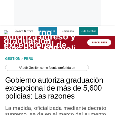
Últimas Noticias
Empresas G
Empresas
G de Gestión
Finanzas
Lo último
Peru Quiosco
SUSCRÍBETE
Portada
GESTION
>
PERU
Empresas
Añadir
Gestión
como fuente preferida en
Management & Empleo
Gobierno autoriza graduación
Economía
excepcional de más de 5,600
policías: Las razones
Mercados
Perú
La medida, oficializada mediante decreto
supremo, se da en el marco del aumento
Política