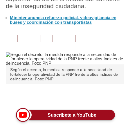
de la inseguridad ciudadana.
Tu Dinero
Mininter anuncia refuerzo policial, videovigilancia en
buses y coordinación con transportistas
Finanzas Personales
Inmobiliarias
Plus G
Opinión
Editorial
Según el decreto, la medida responde a la necesidad de
fortalecer la operatividad de la PNP frente a altos índices de
delincuencia. Foto: PNP
Pregunta de hoy
Blogs
Únete a nuestro canal
Tendencias
Suscríbete a YouTube
Lujo
Viajes