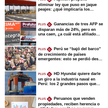
eliminar ley que puso en jaque
peajes: ¿qué implicaría los
usuarios?
Ganancias de tres AFP se
PLUS
G
disparan más de 24%, pero en
una caen, ¿a cuál está afiliado
usted?
Perú se “bajó del barco”
PLUS
G
de crecimiento de países
emergentes: esto se perdió desde
2022
HD Hyundai quiere darle
PLUS
G
un giro a la industria naval en
Perú: los 2 grandes pasos que
daría
Peruanos que venden
PLUS
G
propiedades, reciben herencia o