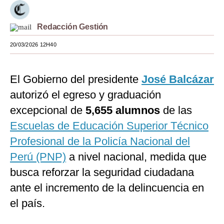
Moda
Redacción Gestión
Estilos
20/03/2026 12H40
Mundo
EEUU
El Gobierno del presidente
José Balcázar
autorizó el egreso y graduación
México
excepcional de
5,655 alumnos
de las
España
Escuelas de Educación Superior Técnico
Internacional
Profesional de la Policía Nacional del
Perú (PNP)
Tecnología
a nivel nacional, medida que
busca reforzar la seguridad ciudadana
Club del Suscriptor
ante el incremento de la delincuencia en
Mix
el país.
G de Gestión