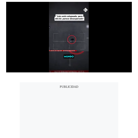
Notas Contratadas
Podcast
Gestión TV
Videos
Fotogalerías
gestion.pe
¿quiénes
Somos?
Términos
Y
Condiciones
Política
De
Privacidad