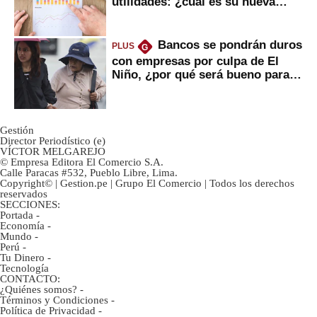
utilidades: ¿cuál es su nueva
inversión clave?
Bancos se pondrán duros
PLUS
G
con empresas por culpa de El
Niño, ¿por qué será bueno para
ahorristas?
Gestión
Director Periodístico (e)
VÍCTOR MELGAREJO
© Empresa Editora El Comercio S.A.
Calle Paracas #532, Pueblo Libre, Lima.
Copyright© | Gestion.pe | Grupo El Comercio | Todos los derechos
reservados
SECCIONES:
Portada
-
Economía
-
Mundo
-
Perú
-
Tu Dinero
-
Tecnología
CONTACTO:
¿Quiénes somos?
-
Términos y Condiciones
-
Política de Privacidad
-