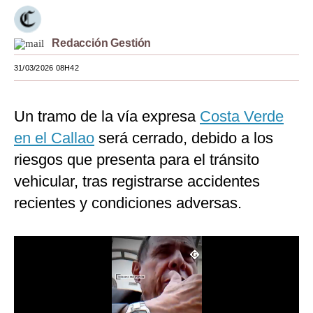
Moda
Redacción Gestión
Estilos
31/03/2026 08H42
Mundo
EEUU
Un tramo de la vía expresa
Costa Verde
México
en el Callao
será cerrado, debido a los
riesgos que presenta para el tránsito
España
vehicular, tras registrarse accidentes
Internacional
recientes y condiciones adversas.
Tecnología
Club del Suscriptor
Mix
G de Gestión