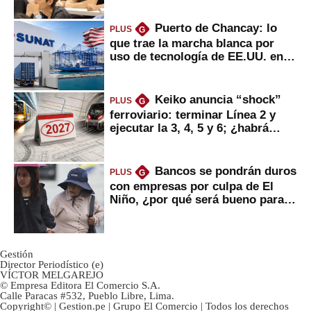
Puerto de Chancay: lo
PLUS
G
que trae la marcha blanca por
uso de tecnología de EE.UU. en
mercancías
Keiko anuncia “shock”
PLUS
G
ferroviario: terminar Línea 2 y
ejecutar la 3, 4, 5 y 6; ¿habrá
avances?
Bancos se pondrán duros
PLUS
G
con empresas por culpa de El
Niño, ¿por qué será bueno para
ahorristas?
Gestión
Director Periodístico (e)
VÍCTOR MELGAREJO
© Empresa Editora El Comercio S.A.
Calle Paracas #532, Pueblo Libre, Lima.
Copyright© | Gestion.pe | Grupo El Comercio | Todos los derechos