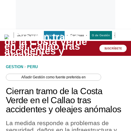
Últimas Noticias
Empresas G
Empresas
G de Gestión
Finanzas
Lo último
Peru Quiosco
SUSCRÍBETE
Portada
GESTION
>
PERU
Empresas
Añadir
Gestión
como fuente preferida en
Management & Empleo
Cierran tramo de la Costa
Economía
Verde en el Callao tras
accidentes y oleajes anómalos
Mercados
Perú
La medida responde a problemas de
seguridad, daños en la infraestructura y
Política