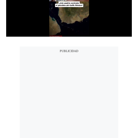
Notas Contratadas
Podcast
Gestión TV
Videos
Fotogalerías
gestion.pe
¿quiénes
Somos?
Términos
Y
Condiciones
Política
De
Privacidad