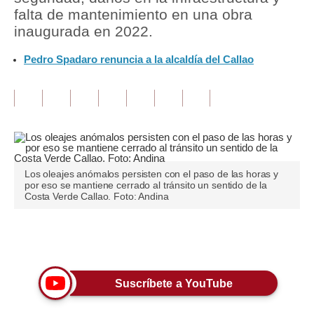
falta de mantenimiento en una obra
Tu Dinero
inaugurada en 2022.
Finanzas Personales
Pedro Spadaro renuncia a la alcaldía del Callao
Inmobiliarias
Plus G
Opinión
Editorial
Los oleajes anómalos persisten con el paso de las horas y
por eso se mantiene cerrado al tránsito un sentido de la
Pregunta de hoy
Costa Verde Callao. Foto: Andina
Blogs
Únete a nuestro canal
Tendencias
Lujo
Suscríbete a YouTube
Viajes