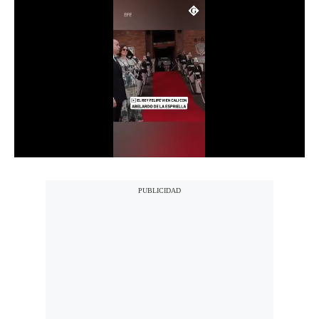
Notas Contratadas
Podcast
Gestión TV
Videos
Fotogalerías
gestion.pe
¿quiénes
Somos?
Términos
Y
Condiciones
Política
De
Privacidad