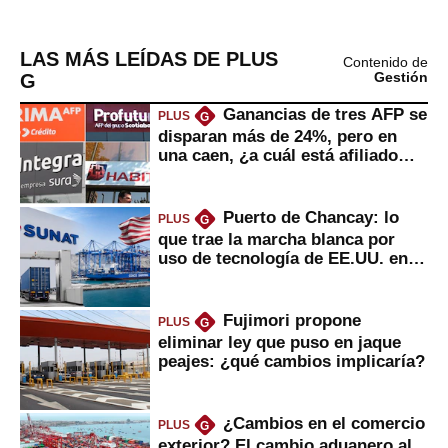
LAS MÁS LEÍDAS DE PLUS
Contenido de
G
Gestión
Ganancias de tres AFP se
PLUS
G
disparan más de 24%, pero en
una caen, ¿a cuál está afiliado
usted?
Puerto de Chancay: lo
PLUS
G
que trae la marcha blanca por
uso de tecnología de EE.UU. en
mercancías
Fujimori propone
PLUS
G
eliminar ley que puso en jaque
peajes: ¿qué cambios implicaría?
¿Cambios en el comercio
PLUS
G
exterior? El cambio aduanero al