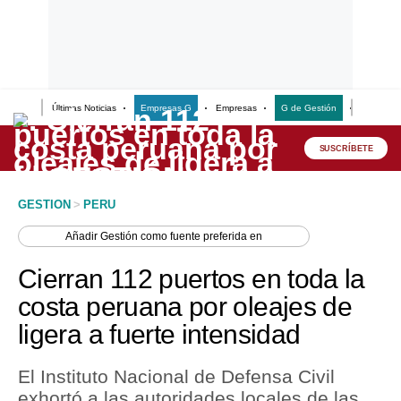
Últimas Noticias
Empresas G
Empresas
G de Gestión
Finanzas
Lo último
Peru Quiosco
SUSCRÍBETE
Portada
GESTION
>
PERU
Empresas
Añadir
Gestión
como fuente preferida en
Management & Empleo
Cierran 112 puertos en toda la
Economía
costa peruana por oleajes de
ligera a fuerte intensidad
Mercados
Perú
El Instituto Nacional de Defensa Civil
exhortó a las autoridades locales de las
Política