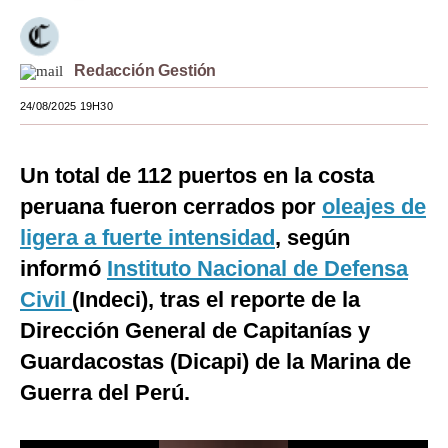
Moda
Estilos
Redacción Gestión
24/08/2025 19H30
Mundo
EEUU
Un total de 112 puertos en la costa
México
peruana fueron cerrados por
oleajes de
España
ligera a fuerte intensidad
, según
informó
Instituto Nacional de Defensa
Internacional
Civil
(Indeci), tras el reporte de la
Tecnología
Dirección General de Capitanías y
Club del Suscriptor
Guardacostas (Dicapi) de la Marina de
Guerra del Perú.
Mix
G de Gestión