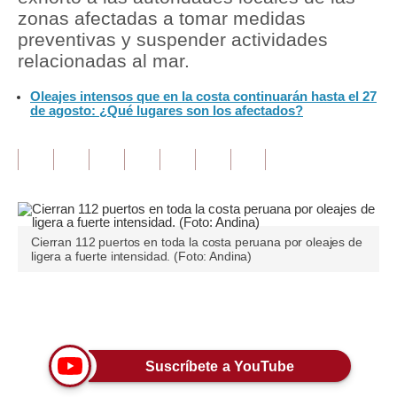
zonas afectadas a tomar medidas
Tu Dinero
preventivas y suspender actividades
relacionadas al mar.
Finanzas Personales
Oleajes intensos que en la costa continuarán hasta el 27
Inmobiliarias
de agosto: ¿Qué lugares son los afectados?
Plus G
Opinión
Editorial
Cierran 112 puertos en toda la costa peruana por oleajes de
Pregunta de hoy
ligera a fuerte intensidad. (Foto: Andina)
Blogs
Únete a nuestro canal
Tendencias
Lujo
Suscríbete a YouTube
Viajes